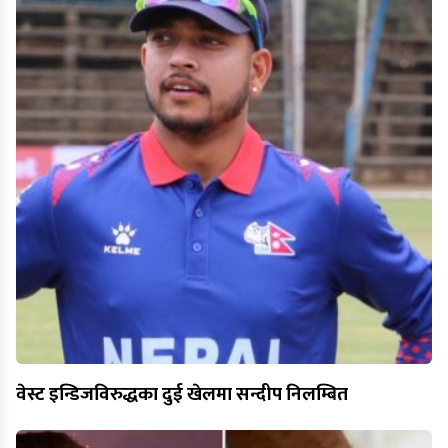
वेस्ट इन्डिजविरुद्धका दुई खेलमा सन्दीप निलम्बित