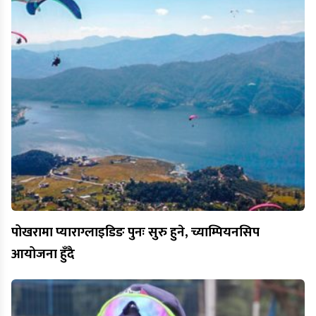
पोखरामा प्याराग्लाइडिङ पुनः सुरु हुने, च्याम्पियनसिप
आयोजना हुँदै