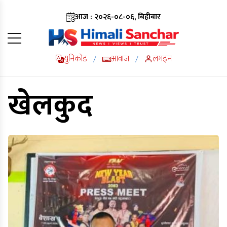
आज : २०२६-०८-०६, बिहीबार
युनिकोड
आवाज
लगइन
/
/
खेलकुद