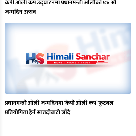
केपी ओली कप उद्घाटनमा प्रधानमन्त्री ओलीको ७४ औं
जन्मदिन उत्सव
प्रधानमन्त्री ओली जन्मदिनमा ‘केपी ओली कप’ फुटबल
प्रतियोगिता हेर्न सातदोबाटो जाँदै