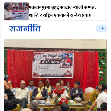
मकवानपुरमा बृहद् सद्भाव र्‍याली सम्पन्न,
शान्ति र राष्ट्रिय एकताको सन्देश प्रवाह
राजनीति
+थप