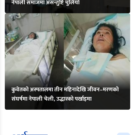
नेपाली समाजमा असन्तुष्टि चुलियो
कुवेतको अस्पतालमा तीन महिनादेखि जीवन–मरणको
संघर्षमा नेपाली चेली, उद्धारको पर्खाइमा