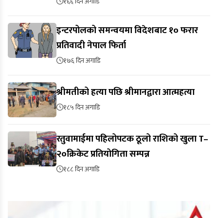
१६६ दिन अगाडि
इन्टरपोलको समन्वयमा विदेशबाट १० फरार
प्रतिवादी नेपाल फिर्ता
१७६ दिन अगाडि
श्रीमतीको हत्या पछि श्रीमानद्वारा आत्महत्या
१८५ दिन अगाडि
रतुवामाईमा पहिलोपटक ठूलो राशिको खुला T–
२०क्रिकेट प्रतियोगिता सम्पन्न
१८८ दिन अगाडि