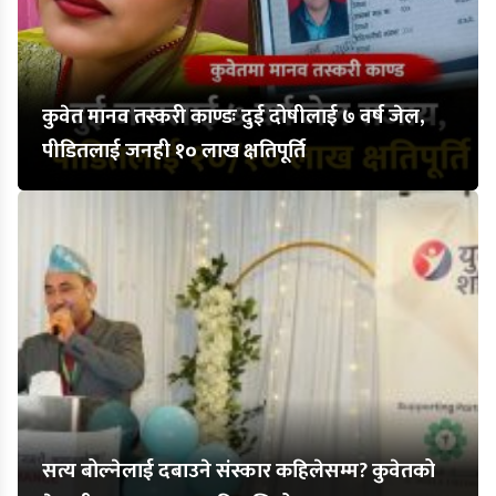
कुवेत मानव तस्करी काण्डः दुई दोषीलाई ७ वर्ष जेल,
पीडितलाई जनही १० लाख क्षतिपूर्ति
सत्य बोल्नेलाई दबाउने संस्कार कहिलेसम्म? कुवेतको