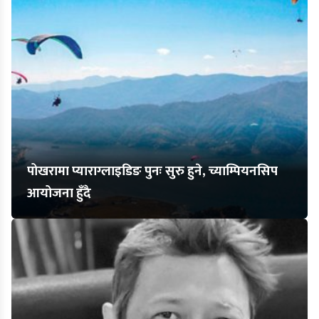
पोखरामा प्याराग्लाइडिङ पुनः सुरु हुने, च्याम्पियनसिप
आयोजना हुँदै