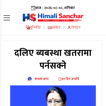
आज : २०२६-०८-०८, शनिबार
युनिकोड
आवाज
लगइन
/
/
दलिए ब्यबस्था खतरामा
पर्नसक्ने
कमला थापा
११ दिन अगाडि