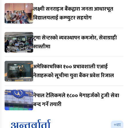
लक्ष्मी सनराइज बैंकद्वारा जनता आधारभूत
विद्यालयलाई कम्प्युटर सहयोग
ट्रमा सेन्टरको व्यवस्थापन कमजोर, सेवाग्राही
सास्तीमा
अमेरिकाभरिका १०० प्रभावशाली एआई
नेताहरूको सूचीमा युवा बैंकर प्रवेश रिजाल
नेपाल टेलिकमले १८०० मेगाहर्जको टुजी सेवा
बन्द गर्ने तयारी
अन्तर्वार्ता
+थप