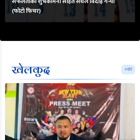
सफलताको शुभकामना सहित संधले विदाई गऱ्यो
(फोटो फिचर)
खेलकुद
+थप