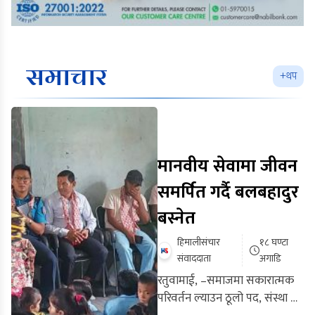
समाचार
+थप
मानवीय सेवामा जीवन
समर्पित गर्दै बलबहादुर
बस्नेत
हिमालीसंचार
१८ घण्टा
संवाददाता
अगाडि
रतुवामाई, –समाजमा सकारात्मक
परिवर्तन ल्याउन ठूलो पद, संस्था वा