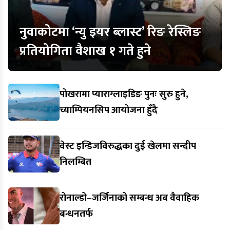
नुवाकोटमा ‘न्यु इयर ब्लास्ट’ रिङ रेस्लिङ
प्रतियोगिता वैशाख १ गते हुने
पोखरामा प्याराग्लाइडिङ पुनः सुरु हुने,
च्याम्पियनसिप आयोजना हुँदै
वेस्ट इन्डिजविरुद्धका दुई खेलमा सन्दीप
निलम्बित
रोनाल्डो–जर्जिनाको सम्बन्ध अब वैवाहिक
बन्धनतर्फ