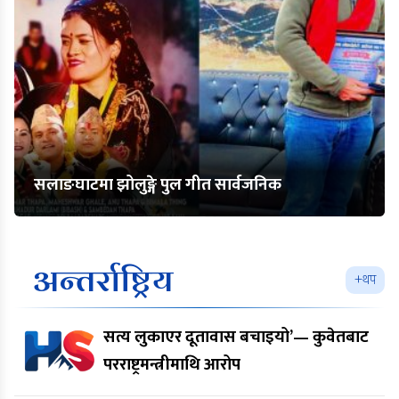
सलाङघाटमा झोलुङ्गे पुल गीत सार्वजनिक
अन्तर्राष्ट्रिय
+थप
सत्य लुकाएर दूतावास बचाइयो’— कुवेतबाट
परराष्ट्रमन्त्रीमाथि आरोप