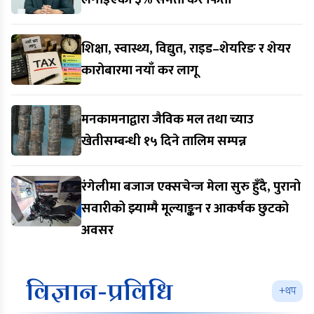
शिक्षा, स्वास्थ्य, विद्युत, राइड–शेयरिङ र शेयर
कारोबारमा नयाँ कर लागू
मनकामनाद्वारा जैविक मल तथा च्याउ
खेतीसम्बन्धी १५ दिने तालिम सम्पन्न
रंगेलीमा बजाज एक्सचेन्ज मेला सुरु हुँदै, पुरानो
सवारीको झ्याम्मै मूल्याङ्कन र आकर्षक छुटको
अवसर
विज्ञान-प्रविधि
+थप