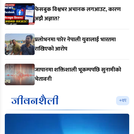
फेसबुक विश्वभर अचानक लगआउट, कारण
अझै अज्ञात?
प्रलोभनमा पारेर नेपाली युवालाई भारतमा
राखिएको आरोप
जापानमा शक्तिशाली भूकम्पपछि सुनामीको
चेतावनी
जीवनशैली
+थप