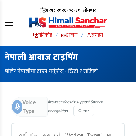
आज : २०२६-०८-१०, सोमबार
युनिकोड
आवाज
लगइन
/
/
नेपाली आवाज टाइपिंग
बोलेर नेपालीमा टाइप गर्नुहोस् - छिटो र सजिलो
Voice
Browser doesn't support Speech
Type
Recognition
Clear