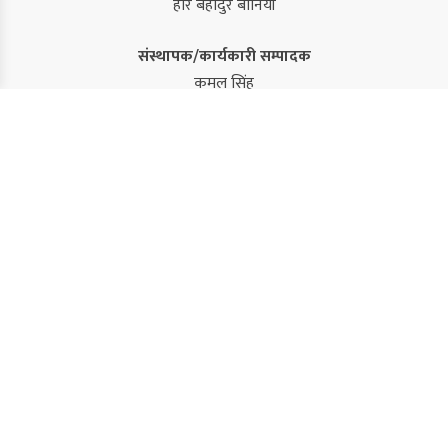
हरि बहादुर बानियाँ
संस्थापक/कार्यकारी सम्पादक
कमल सिंह
सम्पादक
सुजन कंडेल
विशेष प्रतिनिधि/संवाददाता
रबिन्द्र बराल
नवराज राई
राम प्रसाद ढुंगेल
समिर कुमार अधिकारी (द्रुपद)
साहित्य – प्रमुख