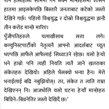
पनि हाँसीहाँसी सामना गर्न सक्ने मान्छेहरुमा शासन
हातमा आइसकेपछि बिस्तारै जनताबाट कटेको जस्तो
देखिने गर्छ। पहिलो विश्वयुद्ध र दोस्रो विश्वयुद्धमा झन्डै
तीन करोड मान्छे मारिए।
पुँजीपतिहरुले चलाखीसाथ सत्ता लगे।
कम्युनिस्टपार्टीको नेतृत्वनै आफ्नो आदर्शबाट च्यूत
भएपछि आफैंले आफैलाई सिध्याउने रहेछ। यसो हेर्‍यो
भने हाम्रो पनि त्यही नियति त्यतै जाने खतराका
संकेतहरु देखियो। अहिले भैसक्यो भन्या हैन। मेरो
भनाईलाई बढि नबुझियोस्। तर, संकेत त त्यति राम्रा
देखिएनन् नि। आजभोलि यसो घटना हेर्‍याैं मान्छेहरु
बिग्रिने–बिग्रनेतिर जस्तो देखिदैं छ।’