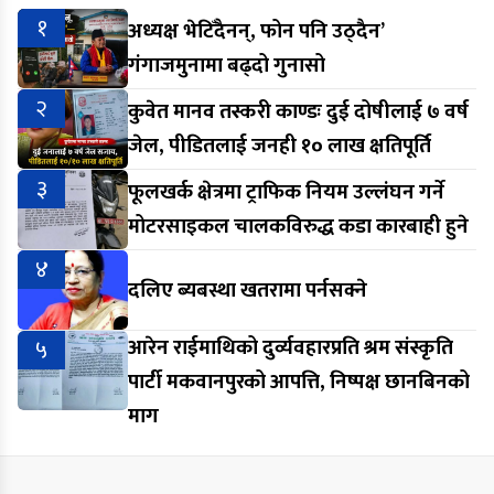
१
अध्यक्ष भेटिँदैनन्, फोन पनि उठ्दैन’
गंगाजमुनामा बढ्दो गुनासो
२
कुवेत मानव तस्करी काण्डः दुई दोषीलाई ७ वर्ष
जेल, पीडितलाई जनही १० लाख क्षतिपूर्ति
३
फूलखर्क क्षेत्रमा ट्राफिक नियम उल्लंघन गर्ने
मोटरसाइकल चालकविरुद्ध कडा कारबाही हुने
४
दलिए ब्यबस्था खतरामा पर्नसक्ने
५
आरेन राईमाथिको दुर्व्यवहारप्रति श्रम संस्कृति
पार्टी मकवानपुरको आपत्ति, निष्पक्ष छानबिनको
माग