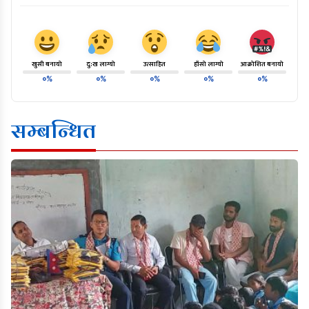
खुसी बनायो
दु:ख लाग्यो
उत्साहित
हाँसो लाग्यो
आक्रोशित बनायो
०%
०%
०%
०%
०%
सम्बन्धित