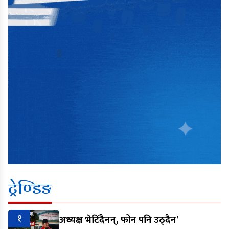
ट्रेण्डिङ
१
अध्यक्ष भेटिँदैनन्, फोन पनि उठ्दैन’