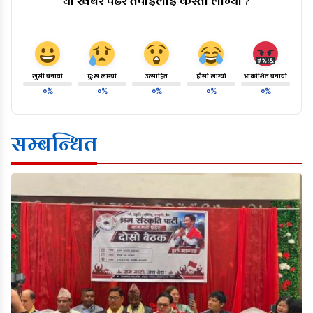
यो खबर पढेर तपाईलाई कस्तो लाग्यो ?
खुसी बनायो
दु:ख लाग्यो
उत्साहित
हाँसो लाग्यो
आक्रोशित बनायो
०%
०%
०%
०%
०%
सम्बन्धित