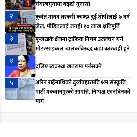
गंगाजमुनामा बढ्दो गुनासो
२
कुवेत मानव तस्करी काण्डः दुई दोषीलाई ७ वर्ष
जेल, पीडितलाई जनही १० लाख क्षतिपूर्ति
३
फूलखर्क क्षेत्रमा ट्राफिक नियम उल्लंघन गर्ने
मोटरसाइकल चालकविरुद्ध कडा कारबाही हुने
४
दलिए ब्यबस्था खतरामा पर्नसक्ने
५
आरेन राईमाथिको दुर्व्यवहारप्रति श्रम संस्कृति
पार्टी मकवानपुरको आपत्ति, निष्पक्ष छानबिनको
माग