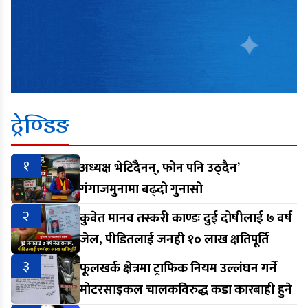
ट्रेण्डिङ
१
अध्यक्ष भेटिँदैनन्, फोन पनि उठ्दैन’
गंगाजमुनामा बढ्दो गुनासो
२
कुवेत मानव तस्करी काण्डः दुई दोषीलाई ७ वर्ष
जेल, पीडितलाई जनही १० लाख क्षतिपूर्ति
३
फूलखर्क क्षेत्रमा ट्राफिक नियम उल्लंघन गर्ने
मोटरसाइकल चालकविरुद्ध कडा कारबाही हुने