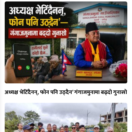
अध्यक्ष भेटिँदैनन्, फोन पनि उठ्दैन’ गंगाजमुनामा बढ्दो गुनासो