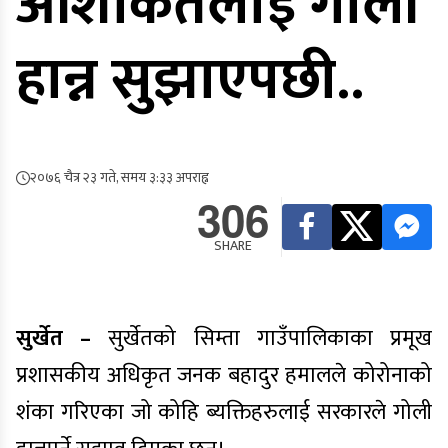
आशंकितलाई गोली
हान्न सुझाएपछी..
२०७६ चैत्र २३ गते, समय ३:३३ अपराह्न
306
SHARE
सुर्खेत –
सुर्खेतको सिम्ता गाउँपालिकाका प्रमूख
प्रशासकीय अधिकृत जनक बहादुर हमालले कोरोनाको
शंका गरिएका जो कोहि ब्यक्तिहरुलाई सरकारले गोली