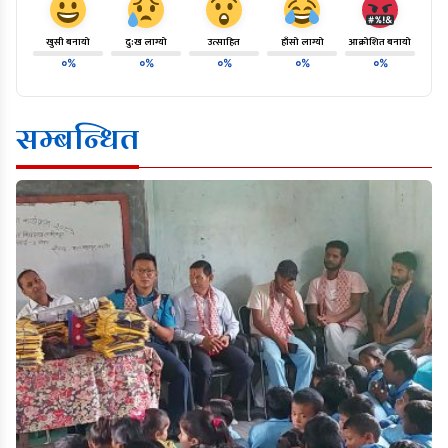
खुसी बनायो
दु:ख लाग्यो
उत्साहित
हाँसो लाग्यो
आक्रोशित बनायो
०%
०%
०%
०%
०%
सम्बन्धित