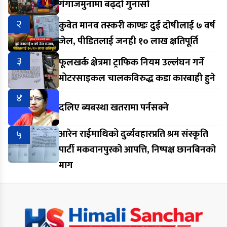
गंगाजमुनामा बढ्दो गुनासो
२
कुवेत मानव तस्करी काण्डः दुई दोषीलाई ७ वर्ष
जेल, पीडितलाई जनही १० लाख क्षतिपूर्ति
३
फूलखर्क क्षेत्रमा ट्राफिक नियम उल्लंघन गर्ने
मोटरसाइकल चालकविरुद्ध कडा कारबाही हुने
४
दलिए ब्यबस्था खतरामा पर्नसक्ने
५
आरेन राईमाथिको दुर्व्यवहारप्रति श्रम संस्कृति
पार्टी मकवानपुरको आपत्ति, निष्पक्ष छानबिनको
माग