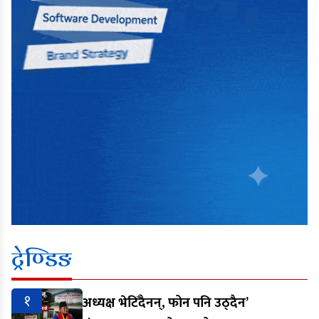
ट्रेण्डिङ
१
अध्यक्ष भेटिँदैनन्, फोन पनि उठ्दैन’