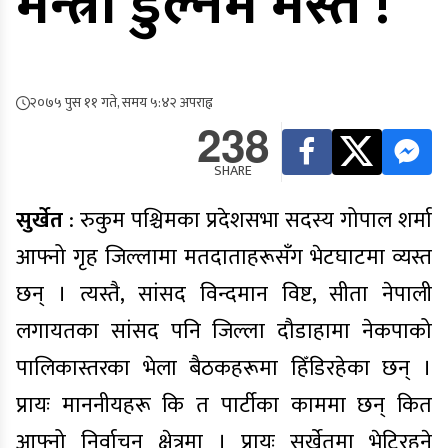
मन्त्री डुल्नमै मस्त !
२०७५ पुस ११ गते, समय ५:४२ अपराह्न
238
SHARE
सुर्खेत
: रुकुम पश्चिमका प्रदेशसभा सदस्य गोपाल शर्मा
आफ्नो गृह जिल्लामा मतदाताहरूसँग भेटघाटमा व्यस्त
छन् । त्यस्तै, सांसद विन्दमान विष्ट, सीता नेपाली
लगायतका सांसद पनि जिल्ला दौडाहामा नेकपाको
पालिकास्तरका भेला बैठकहरूमा हिँडिरहेका छन् ।
प्रायः माननीयहरू कि त पार्टीका काममा छन् कित
आफ्नो निर्वाचन क्षेत्रमा । प्रायः सुर्खेतमा भेटिरहने