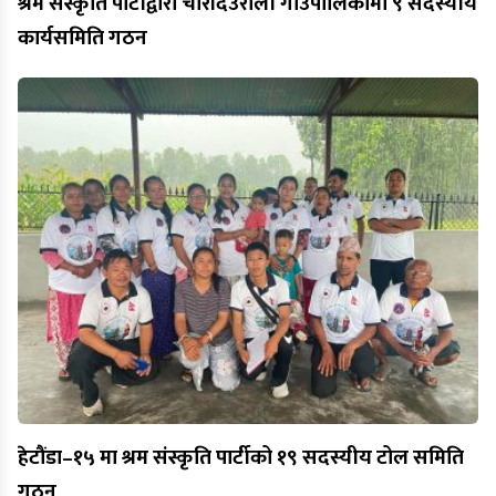
श्रम संस्कृति पार्टीद्वारा चौंरीदेउराली गाउँपालिकामा ९ सदस्यीय
कार्यसमिति गठन
हेटौंडा–१५ मा श्रम संस्कृति पार्टीको १९ सदस्यीय टोल समिति
गठन