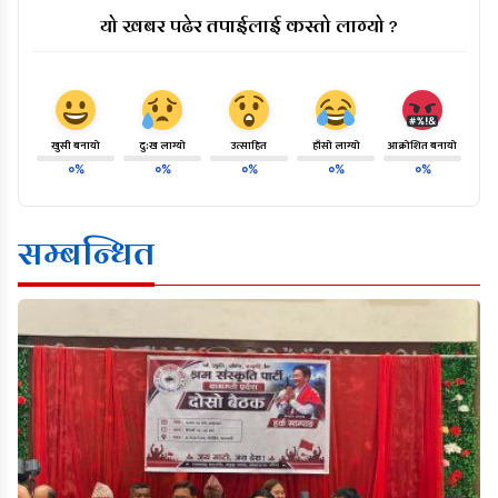
यो खबर पढेर तपाईलाई कस्तो लाग्यो ?
खुसी बनायो
दु:ख लाग्यो
उत्साहित
हाँसो लाग्यो
आक्रोशित बनायो
०%
०%
०%
०%
०%
सम्बन्धित