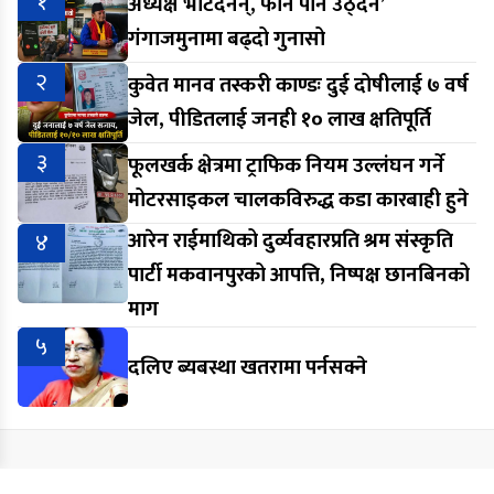
१
अध्यक्ष भेटिँदैनन्, फोन पनि उठ्दैन’
गंगाजमुनामा बढ्दो गुनासो
२
कुवेत मानव तस्करी काण्डः दुई दोषीलाई ७ वर्ष
जेल, पीडितलाई जनही १० लाख क्षतिपूर्ति
३
फूलखर्क क्षेत्रमा ट्राफिक नियम उल्लंघन गर्ने
मोटरसाइकल चालकविरुद्ध कडा कारबाही हुने
४
आरेन राईमाथिको दुर्व्यवहारप्रति श्रम संस्कृति
पार्टी मकवानपुरको आपत्ति, निष्पक्ष छानबिनको
माग
५
दलिए ब्यबस्था खतरामा पर्नसक्ने