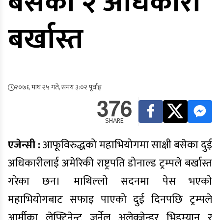
बसेका २ अधिकारी
बर्खास्त
२०७६ माघ २५ गते, समय ३:०२ पूर्वाह्न
376
SHARE
एजेन्सी :
आफूविरुद्धको महाभियोगमा साक्षी बसेका दुई
अधिकारीलाई अमेरिकी राष्ट्रपति डोनाल्ड ट्रम्पले बर्खास्त
गरेका छन। माथिल्लो सदनमा पेस भएको
महाभियोगबाट सफाइ पाएको दुई दिनपछि ट्रम्पले
आर्मीका लेफ्टिनेन्ट जर्नेल अलेक्जेन्डर भिडम्यान र