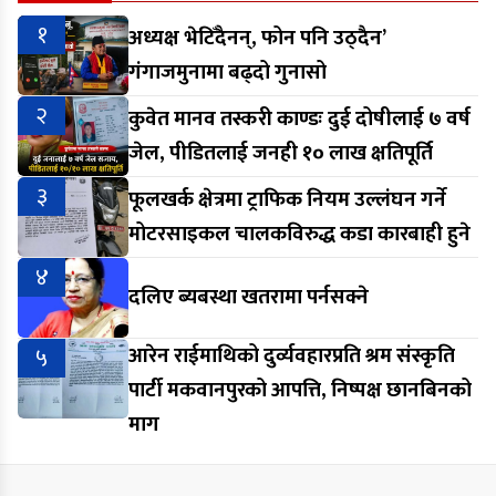
१
अध्यक्ष भेटिँदैनन्, फोन पनि उठ्दैन’
गंगाजमुनामा बढ्दो गुनासो
२
कुवेत मानव तस्करी काण्डः दुई दोषीलाई ७ वर्ष
जेल, पीडितलाई जनही १० लाख क्षतिपूर्ति
३
फूलखर्क क्षेत्रमा ट्राफिक नियम उल्लंघन गर्ने
मोटरसाइकल चालकविरुद्ध कडा कारबाही हुने
४
दलिए ब्यबस्था खतरामा पर्नसक्ने
५
आरेन राईमाथिको दुर्व्यवहारप्रति श्रम संस्कृति
पार्टी मकवानपुरको आपत्ति, निष्पक्ष छानबिनको
माग