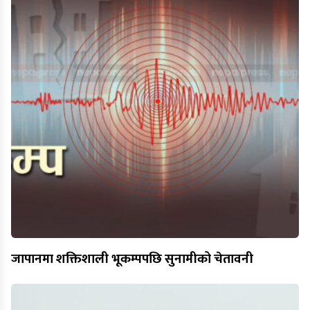
जापानमा शक्तिशाली भूकम्पपछि सुनामीको चेतावनी