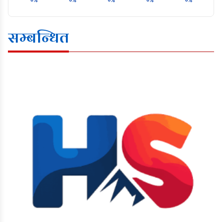
०%
०%
०%
०%
०%
सम्बन्धित