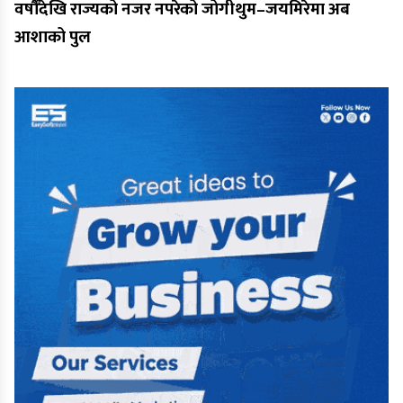
वर्षौँदेखि राज्यको नजर नपरेको जोगीथुम–जयमिरेमा अब
आशाको पुल