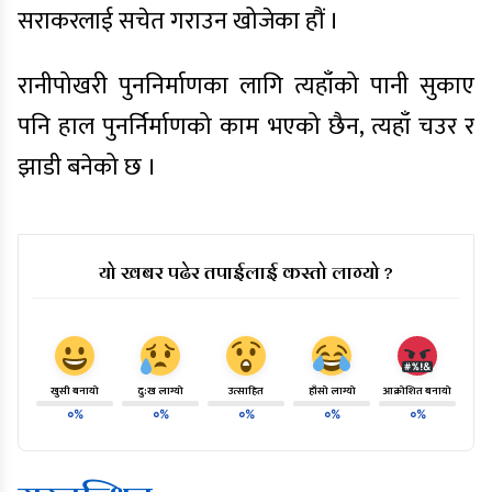
सराकरलाई सचेत गराउन खोजेका हौं ।
रानीपोखरी पुननिर्माणका लागि त्यहाँको पानी सुकाए
पनि हाल पुनर्निर्माणको काम भएको छैन, त्यहाँ चउर र
झाडी बनेको छ ।
यो खबर पढेर तपाईलाई कस्तो लाग्यो ?
खुसी बनायो
दु:ख लाग्यो
उत्साहित
हाँसो लाग्यो
आक्रोशित बनायो
०%
०%
०%
०%
०%