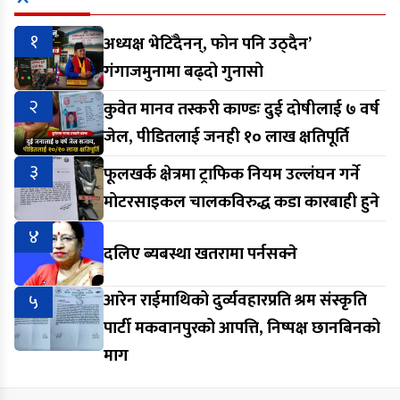
१
अध्यक्ष भेटिँदैनन्, फोन पनि उठ्दैन’
गंगाजमुनामा बढ्दो गुनासो
२
कुवेत मानव तस्करी काण्डः दुई दोषीलाई ७ वर्ष
जेल, पीडितलाई जनही १० लाख क्षतिपूर्ति
३
फूलखर्क क्षेत्रमा ट्राफिक नियम उल्लंघन गर्ने
मोटरसाइकल चालकविरुद्ध कडा कारबाही हुने
४
दलिए ब्यबस्था खतरामा पर्नसक्ने
५
आरेन राईमाथिको दुर्व्यवहारप्रति श्रम संस्कृति
पार्टी मकवानपुरको आपत्ति, निष्पक्ष छानबिनको
माग