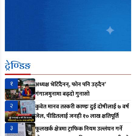
ट्रेण्डिङ
१
अध्यक्ष भेटिँदैनन्, फोन पनि उठ्दैन’
गंगाजमुनामा बढ्दो गुनासो
२
कुवेत मानव तस्करी काण्डः दुई दोषीलाई ७ वर्ष
जेल, पीडितलाई जनही १० लाख क्षतिपूर्ति
३
फूलखर्क क्षेत्रमा ट्राफिक नियम उल्लंघन गर्ने