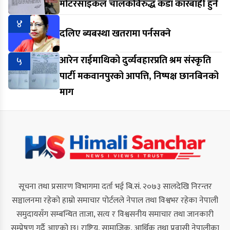
मोटरसाइकल चालकविरुद्ध कडा कारबाही हुने
४
दलिए ब्यबस्था खतरामा पर्नसक्ने
५
आरेन राईमाथिको दुर्व्यवहारप्रति श्रम संस्कृति
पार्टी मकवानपुरको आपत्ति, निष्पक्ष छानबिनको
माग
सूचना तथा प्रसारण विभागमा दर्ता भई बि.सं. २०७३ सालदेखि निरन्तर
सञ्चालनमा रहेको हाम्रो समाचार पोर्टलले नेपाल तथा विश्वभर रहेका नेपाली
समुदायसँग सम्बन्धित ताजा, सत्य र विश्वसनीय समाचार तथा जानकारी
सम्प्रेषण गर्दै आएको छ। राष्ट्रिय, सामाजिक, आर्थिक तथा प्रवासी नेपालीका