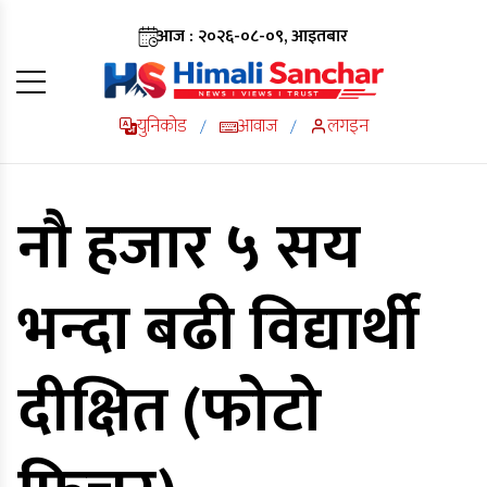
आज : २०२६-०८-०९, आइतबार
युनिकोड
आवाज
लगइन
/
/
नौ हजार ५ सय
भन्दा बढी विद्यार्थी
दीक्षित (फोटो