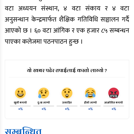
वटा अध्ययन संस्थान, ४ वटा संकाय र ४ वटा
अनुसन्धान केन्द्रमार्फत शैक्षिक गतिविधि सञ्चालन गर्दै
आएको छ । ६० वटा आंगिक र एक हजार ८५ सम्बन्धन
पाएका कलेजमा पठनपाठन हुन्छ ।
यो खबर पढेर तपाईलाई कस्तो लाग्यो ?
खुसी बनायो
दु:ख लाग्यो
उत्साहित
हाँसो लाग्यो
आक्रोशित बनायो
०%
०%
०%
०%
०%
सम्बन्धित