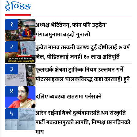
ट्रेण्डिङ
१
अध्यक्ष भेटिँदैनन्, फोन पनि उठ्दैन’
गंगाजमुनामा बढ्दो गुनासो
२
कुवेत मानव तस्करी काण्डः दुई दोषीलाई ७ वर्ष
जेल, पीडितलाई जनही १० लाख क्षतिपूर्ति
३
फूलखर्क क्षेत्रमा ट्राफिक नियम उल्लंघन गर्ने
मोटरसाइकल चालकविरुद्ध कडा कारबाही हुने
४
दलिए ब्यबस्था खतरामा पर्नसक्ने
५
आरेन राईमाथिको दुर्व्यवहारप्रति श्रम संस्कृति
पार्टी मकवानपुरको आपत्ति, निष्पक्ष छानबिनको
माग