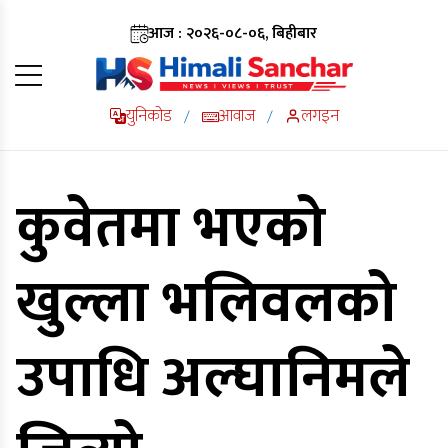
आज : २०२६-०८-०६, बिहीबार
युनिकोड
आवाज
लगइन
/
/
कुवेतमा भएको
खुल्ला भलिवलको
उपाधि अल्घानिमले