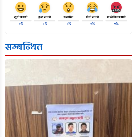
खुसी बनायो
दु:ख लाग्यो
उत्साहित
हाँसो लाग्यो
आक्रोशित बनायो
०%
०%
०%
०%
०%
सम्बन्धित