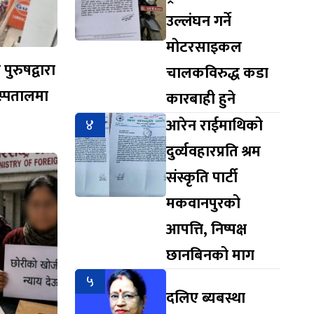
उल्लंघन गर्ने
मोटरसाइकल
ुरुषद्वारा
चालकविरुद्ध कडा
स्पतालमा
कारबाही हुने
४
आरेन राईमाथिको
दुर्व्यवहारप्रति श्रम
संस्कृति पार्टी
मकवानपुरको
आपत्ति, निष्पक्ष
छानबिनको माग
५
दलिए ब्यबस्था