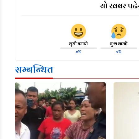
यो खबर पढेर
खुसी बनायो
दु:ख लाग्यो
०%
०%
सम्बन्धित