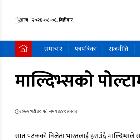
आज : २०२६-०८-०६, बिहीबार
समाचार
पत्रपत्रिका
राजनीति
माल्दिभ्सको पोल्ट
२०७५ भदौ ३० गते, समय ३:४९ अपराह्न
सात पटकको विजेता भारतलाई हराउँदै माल्दिभ्सले 