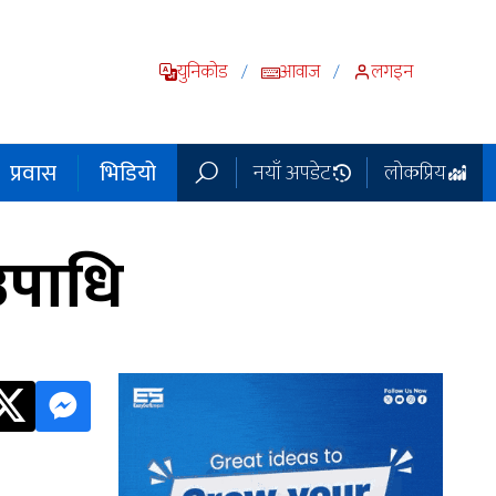
युनिकोड
आवाज
लगइन
/
/
प्रवास
भिडियो
नयाँ अपडेट
लोकप्रिय
उपाधि