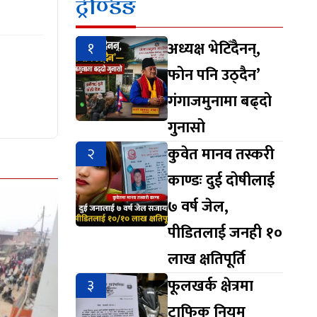
ट्रेण्डिङ
१
अध्यक्ष भेटिँदैनन्,
फोन पनि उठ्दैन’
गंगाजमुनामा बढ्दो
गुनासो
२
कुवेत मानव तस्करी
काण्डः दुई दोषीलाई
७ वर्ष जेल,
पीडितलाई जनही १०
लाख क्षतिपूर्ति
३
फूलखर्क क्षेत्रमा
ट्राफिक नियम