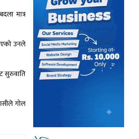
दला मात्र
ाएको उनले
ाट सुरुवाति
पासीले गोल