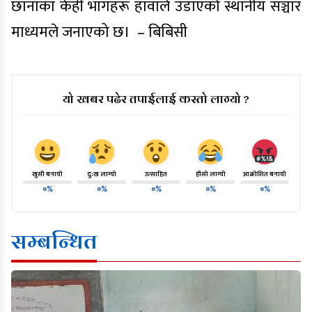
छानाका केही भागहरू हावाले उडाएको स्थानीय सञ्चार
माध्यमले जनाएको छ। – बिबिसी
यो खबर पढेर तपाईलाई कस्तो लाग्यो ?
खुसी बनायो
दु:ख लाग्यो
उत्साहित
हाँसो लाग्यो
आक्रोशित बनायो
०%
०%
०%
०%
०%
सम्बन्धित