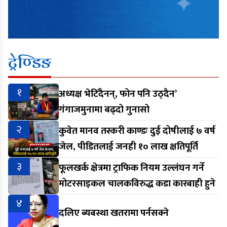
ट्रेण्डिङ
१
अध्यक्ष भेटिँदैनन्, फोन पनि उठ्दैन’
गंगाजमुनामा बढ्दो गुनासो
२
कुवेत मानव तस्करी काण्डः दुई दोषीलाई ७ वर्ष
जेल, पीडितलाई जनही १० लाख क्षतिपूर्ति
३
फूलखर्क क्षेत्रमा ट्राफिक नियम उल्लंघन गर्ने
मोटरसाइकल चालकविरुद्ध कडा कारबाही हुने
४
दलिए ब्यबस्था खतरामा पर्नसक्ने