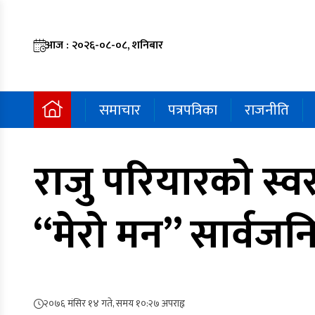
आज : २०२६-०८-०८, शनिबार
समाचार
पत्रपत्रिका
राजनीति
राजु परियारको स्
“मेरो मन” सार्वज
२०७६ मंसिर १४ गते, समय १०:२७ अपराह्न