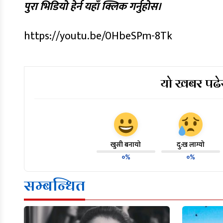
पुरा भिडियो हेर्न यहाँ क्लिक गर्नुहोस।
https://youtu.be/0HbeSPm-8Tk
यो खबर पढेर
खुसी बनायो
दु:ख लाग्यो
०%
०%
सम्बन्धित