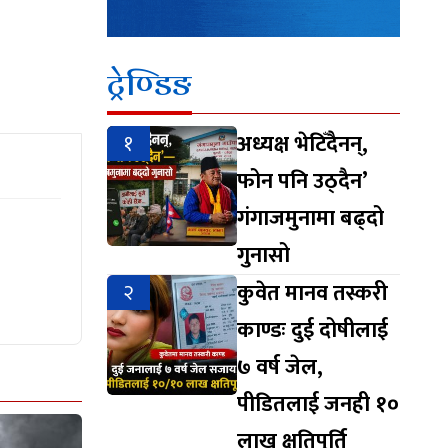
ट्रेण्डिङ
१
अध्यक्ष भेटिँदैनन्,
फोन पनि उठ्दैन’
गंगाजमुनामा बढ्दो
गुनासो
२
कुवेत मानव तस्करी
काण्डः दुई दोषीलाई
७ वर्ष जेल,
पीडितलाई जनही १०
लाख क्षतिपूर्ति