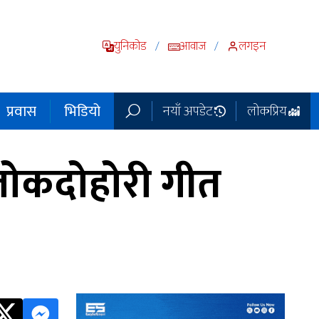
युनिकोड
आवाज
लगइन
/
/
प्रवास
भिडियो
नयाँ अपडेट
लोकप्रिय
लोकदोहोरी गीत