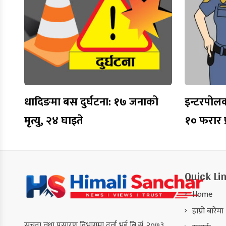
धादिङमा बस दुर्घटना: १७ जनाको
इन्टरपोल
मृत्यु, २४ घाइते
१० फरार प्
Quick Li
Home
हाम्रो बारेमा
सूचना तथा प्रसारण विभागमा दर्ता भई बि.सं. २०७३