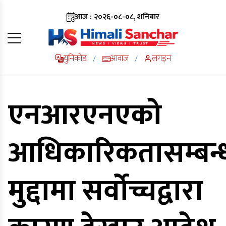
आज : २०२६-०८-०८, शनिबार
युनिकोड
आवाज
लगइन
/
/
एनआरएनएको
आधिकारिकतासम्बन्
मुद्दामा सर्वोच्चद्वारा