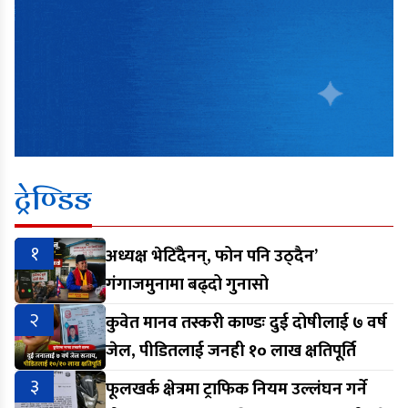
ट्रेण्डिङ
१
अध्यक्ष भेटिँदैनन्, फोन पनि उठ्दैन’
गंगाजमुनामा बढ्दो गुनासो
२
कुवेत मानव तस्करी काण्डः दुई दोषीलाई ७ वर्ष
जेल, पीडितलाई जनही १० लाख क्षतिपूर्ति
३
फूलखर्क क्षेत्रमा ट्राफिक नियम उल्लंघन गर्ने