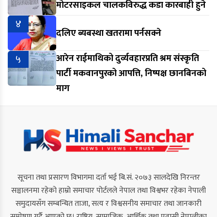
मोटरसाइकल चालकविरुद्ध कडा कारबाही हुने
४
दलिए ब्यबस्था खतरामा पर्नसक्ने
५
आरेन राईमाथिको दुर्व्यवहारप्रति श्रम संस्कृति
पार्टी मकवानपुरको आपत्ति, निष्पक्ष छानबिनको
माग
सूचना तथा प्रसारण विभागमा दर्ता भई बि.सं. २०७३ सालदेखि निरन्तर
सञ्चालनमा रहेको हाम्रो समाचार पोर्टलले नेपाल तथा विश्वभर रहेका नेपाली
समुदायसँग सम्बन्धित ताजा, सत्य र विश्वसनीय समाचार तथा जानकारी
सम्प्रेषण गर्दै आएको छ। राष्ट्रिय, सामाजिक, आर्थिक तथा प्रवासी नेपालीका