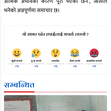
आर्थिक अभावका कारण पूरा भएको छैन’, जीसीले
भनेको अन्नपूर्णमा समाचार छ।
यो खबर पढेर तपाईलाई कस्तो लाग्यो ?
खुसी बनायो
दु:ख लाग्यो
उत्साहित
हाँसो लाग्यो
आक्रोशित बनायो
०%
०%
०%
०%
०%
सम्बन्धित