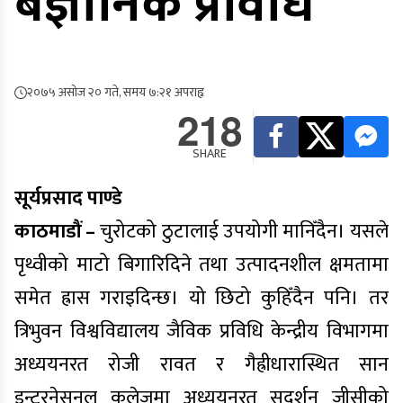
बैज्ञानिक प्रविधि
२०७५ असोज २० गते, समय ७:२१ अपराह्न
218
SHARE
सूर्यप्रसाद पाण्डे
काठमाडौं –
चुरोटको ठुटालाई उपयोगी मानिँदैन। यसले
पृथ्वीको माटो बिगारिदिने तथा उत्पादनशील क्षमतामा
समेत ह्रास गराइदिन्छ। यो छिटो कुहिँदैन पनि। तर
त्रिभुवन विश्वविद्यालय जैविक प्रविधि केन्द्रीय विभागमा
अध्ययनरत रोजी रावत र गैह्रीधारास्थित सान
इन्टरनेसनल कलेजमा अध्ययनरत सुदर्शन जीसीको