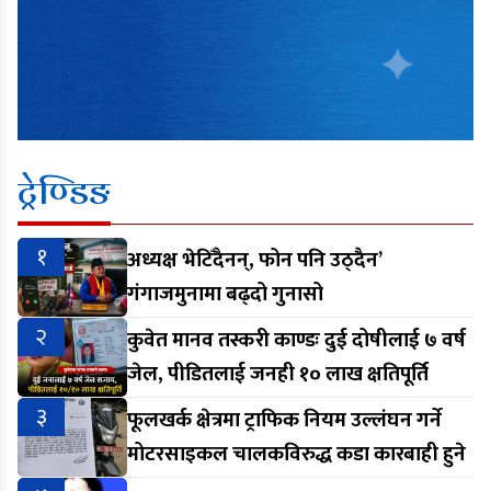
ट्रेण्डिङ
१
अध्यक्ष भेटिँदैनन्, फोन पनि उठ्दैन’
गंगाजमुनामा बढ्दो गुनासो
२
कुवेत मानव तस्करी काण्डः दुई दोषीलाई ७ वर्ष
जेल, पीडितलाई जनही १० लाख क्षतिपूर्ति
३
फूलखर्क क्षेत्रमा ट्राफिक नियम उल्लंघन गर्ने
मोटरसाइकल चालकविरुद्ध कडा कारबाही हुने