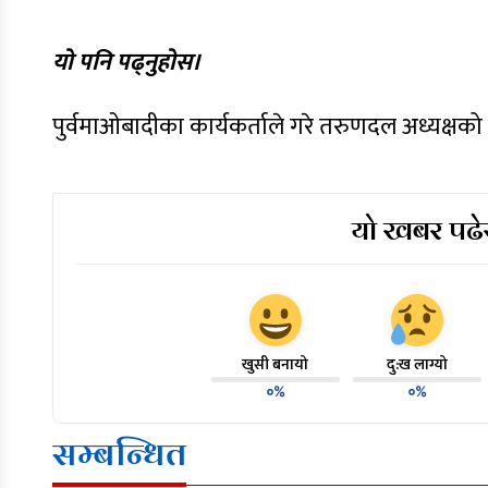
यो पनि पढ्नुहोस।
पुर्वमाओबादीका कार्यकर्ताले गरे तरुणदल अध्यक्षको
यो खबर पढेर
खुसी बनायो
दु:ख लाग्यो
०%
०%
सम्बन्धित