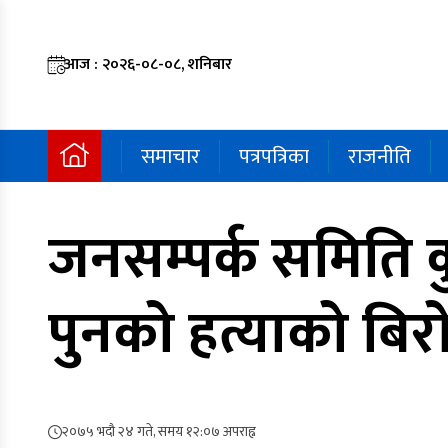
आज : २०२६-०८-०८, शनिबार
समाचार
पत्रपत्रिका
राजनीति
जनसम्पर्क समिति क
पुनको हत्याको बिर
२०७५ भदौ २४ गते, समय १२:०७ अपराह्न