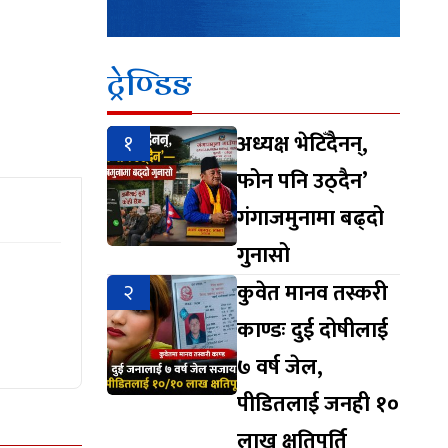
ट्रेण्डिङ
१
अध्यक्ष भेटिँदैनन्,
फोन पनि उठ्दैन’
गंगाजमुनामा बढ्दो
गुनासो
२
कुवेत मानव तस्करी
काण्डः दुई दोषीलाई
७ वर्ष जेल,
पीडितलाई जनही १०
लाख क्षतिपूर्ति