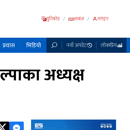
युनिकोड
आवाज
लगइन
/
/
प्रवास
भिडियो
नयाँ अपडेट
लोकप्रिय
ल्पाका अध्यक्ष