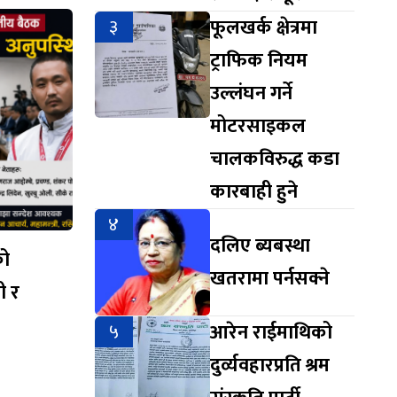
३
फूलखर्क क्षेत्रमा
ट्राफिक नियम
उल्लंघन गर्ने
मोटरसाइकल
चालकविरुद्ध कडा
कारबाही हुने
४
दलिए ब्यबस्था
को
खतरामा पर्नसक्ने
ी र
५
आरेन राईमाथिको
दुर्व्यवहारप्रति श्रम