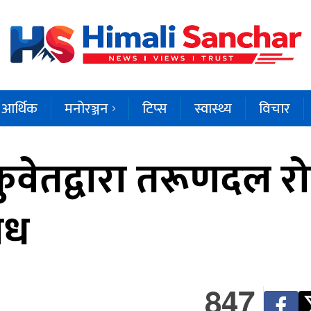
आर्थिक
मनोरञ्जन
टिप्स
स्वास्थ्य
विचार
ुवेतद्वारा तरूणदल रो
ोध
847