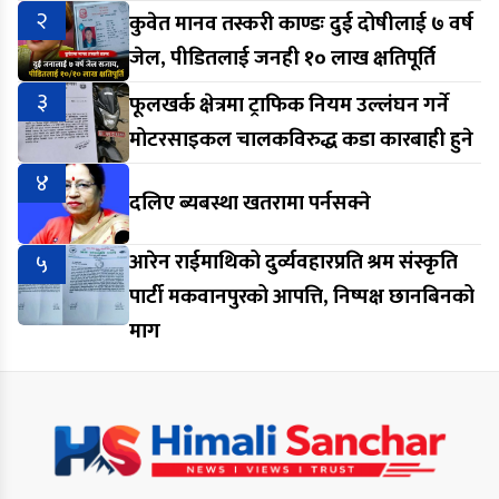
२
कुवेत मानव तस्करी काण्डः दुई दोषीलाई ७ वर्ष
जेल, पीडितलाई जनही १० लाख क्षतिपूर्ति
३
फूलखर्क क्षेत्रमा ट्राफिक नियम उल्लंघन गर्ने
मोटरसाइकल चालकविरुद्ध कडा कारबाही हुने
४
दलिए ब्यबस्था खतरामा पर्नसक्ने
५
आरेन राईमाथिको दुर्व्यवहारप्रति श्रम संस्कृति
पार्टी मकवानपुरको आपत्ति, निष्पक्ष छानबिनको
माग