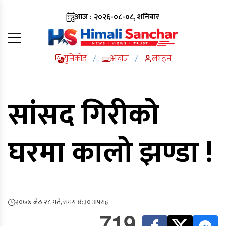
आज : २०२६-०८-०८, शनिबार
युनिकोड
आवाज
लगइन
/
/
सांसद गिरीको
घरमा कालो झण्डा !
२०७७ जेठ २८ गते, समय ४:३० अपराह्न
719