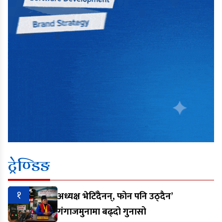
ट्रेण्डिङ
१
अध्यक्ष भेटिँदैनन्, फोन पनि उठ्दैन’
गंगाजमुनामा बढ्दो गुनासो