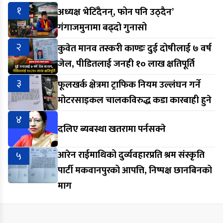
१
अध्यक्ष भेटिँदैनन्, फोन पनि उठ्दैन’
गंगाजमुनामा बढ्दो गुनासो
२
कुवेत मानव तस्करी काण्डः दुई दोषीलाई ७ वर्ष
जेल, पीडितलाई जनही १० लाख क्षतिपूर्ति
३
फूलखर्क क्षेत्रमा ट्राफिक नियम उल्लंघन गर्ने
मोटरसाइकल चालकविरुद्ध कडा कारबाही हुने
४
दलिए ब्यबस्था खतरामा पर्नसक्ने
५
आरेन राईमाथिको दुर्व्यवहारप्रति श्रम संस्कृति
पार्टी मकवानपुरको आपत्ति, निष्पक्ष छानबिनको
माग