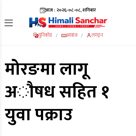
आज : २०२६-०८-०८, शनिबार
युनिकोड
आवाज
लगइन
/
/
मोरङमा लागू
अाैषध सहित १
युवा पक्राउ