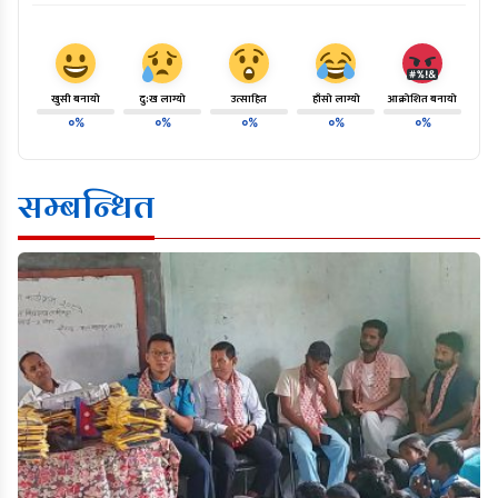
खुसी बनायो
दु:ख लाग्यो
उत्साहित
हाँसो लाग्यो
आक्रोशित बनायो
०%
०%
०%
०%
०%
सम्बन्धित