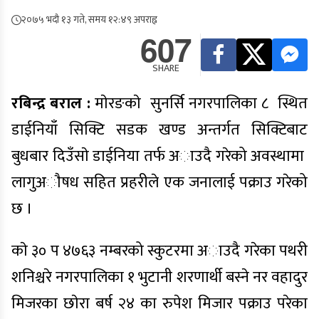
२०७५ भदौ १३ गते, समय १२:४९ अपराह्न
607
SHARE
रबिन्द्र बराल :
माेरङकाे सुनर्सि नगरपालिका ८ स्थित
डाईनियाँ सिक्टि सडक खण्ड अन्तर्गत सिक्टिबाट
बुधबार दिउँसाे डाईनिया तर्फ अाउदै गरेको अवस्थामा
लागुअाैषध सहित प्रहरीले एक जनालाई पक्राउ गरेको
छ ।
काे ३० प
४७६३
नम्बरको स्कुटरमा अाउदै गरेका पथरी
शनिश्चरे नगरपालिका १ भुटानी शरणार्थी बस्ने नर वहादुर
मिजरका छाेरा बर्ष २४ का रुपेश मिजार पक्राउ परेका