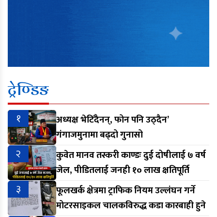
ट्रेण्डिङ
१
अध्यक्ष भेटिँदैनन्, फोन पनि उठ्दैन’
गंगाजमुनामा बढ्दो गुनासो
२
कुवेत मानव तस्करी काण्डः दुई दोषीलाई ७ वर्ष
जेल, पीडितलाई जनही १० लाख क्षतिपूर्ति
३
फूलखर्क क्षेत्रमा ट्राफिक नियम उल्लंघन गर्ने
मोटरसाइकल चालकविरुद्ध कडा कारबाही हुने