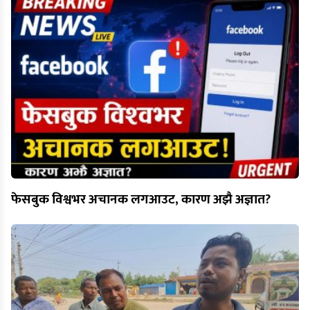
फेसबुक विश्वभर अचानक लगआउट, कारण अझै अज्ञात?