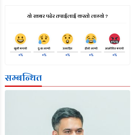
यो खबर पढेर तपाईलाई कस्तो लाग्यो ?
खुसी बनायो
दु:ख लाग्यो
उत्साहित
हाँसो लाग्यो
आक्रोशित बनायो
०%
०%
०%
०%
०%
सम्बन्धित