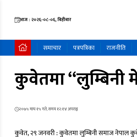
आज : २०२६-०८-०६, बिहीबार
समाचार
पत्रपत्रिका
राजनीति
कुवेतमा “लुम्बिनी म
२०७५ माघ १५ गते, समय १२:१४ अपराह्न
कुवेत, २९ जनवरी : कुवेतमा लुम्बिनी समाज नेपाल क