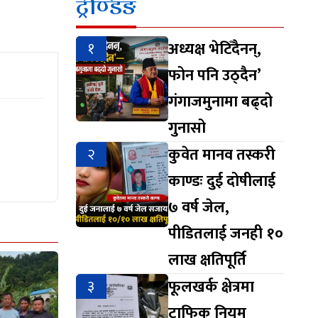
ट्रेण्डिङ
१
अध्यक्ष भेटिँदैनन्,
फोन पनि उठ्दैन’
गंगाजमुनामा बढ्दो
गुनासो
२
कुवेत मानव तस्करी
काण्डः दुई दोषीलाई
७ वर्ष जेल,
पीडितलाई जनही १०
लाख क्षतिपूर्ति
३
फूलखर्क क्षेत्रमा
ट्राफिक नियम