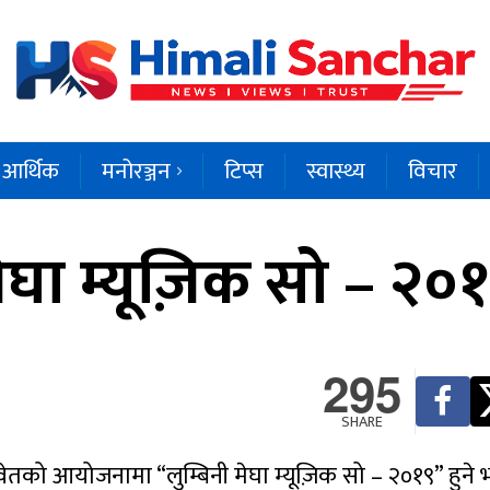
आर्थिक
मनोरञ्जन
टिप्स
स्वास्थ्य
विचार
ेघा म्यूज़िक सो – २०१९
295
SHARE
ुवेतको आयोजनामा “लुम्बिनी मेघा म्यूज़िक सो – २०१९” हुन