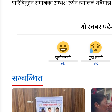
पारिदिनुहुन समाजका अध्यक्ष रुपेन हमालले सबैमाझ
यो खबर पढेर
खुसी बनायो
दु:ख लाग्यो
०%
०%
सम्बन्धित