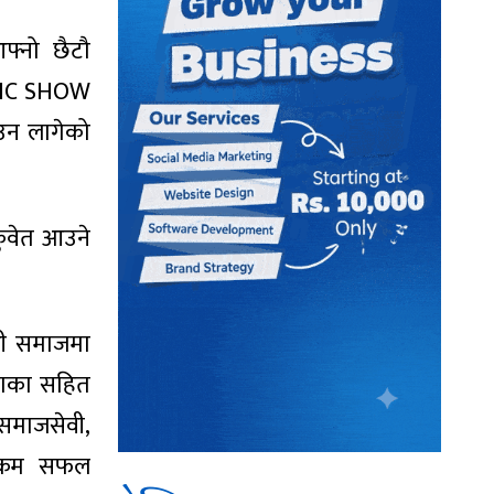
फ्नो छैटौ
USIC SHOW
उन लागेको
कुवेत आउने
ली समाजमा
धमाका सहित
 समाजसेवी,
्यक्रम सफल