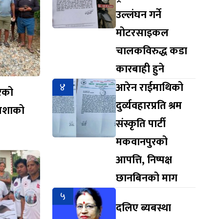
उल्लंघन गर्ने
मोटरसाइकल
चालकविरुद्ध कडा
कारबाही हुने
४
आरेन राईमाथिको
रेको
दुर्व्यवहारप्रति श्रम
आशाको
संस्कृति पार्टी
मकवानपुरको
आपत्ति, निष्पक्ष
छानबिनको माग
५
दलिए ब्यबस्था