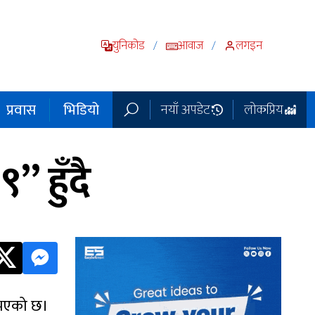
युनिकोड
आवाज
लगइन
/
/
प्रवास
भिडियो
नयाँ अपडेट
लोकप्रिय
” हुँदै
े भएको छ।