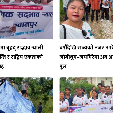
 बृहद् सद्भाव र्‍याली
वर्षौँदेखि राज्यको नजर नप
न्ति र राष्ट्रिय एकताको
जोगीथुम–जयमिरेमा अब 
वाह
पुल