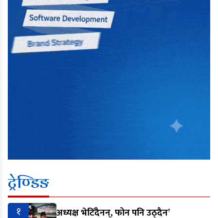
ट्रेण्डिङ
१
अध्यक्ष भेटिँदैनन्, फोन पनि उठ्दैन’