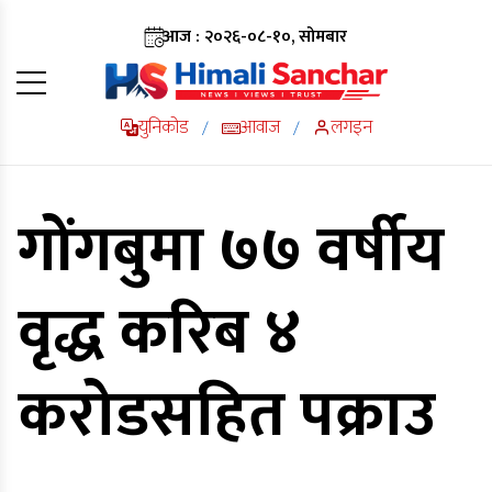
आज : २०२६-०८-१०, सोमबार
युनिकोड
आवाज
लगइन
/
/
गोंगबुमा ७७ वर्षीय
वृद्ध करिब ४
करोडसहित पक्राउ