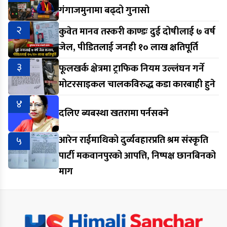
गंगाजमुनामा बढ्दो गुनासो
२
कुवेत मानव तस्करी काण्डः दुई दोषीलाई ७ वर्ष
जेल, पीडितलाई जनही १० लाख क्षतिपूर्ति
३
फूलखर्क क्षेत्रमा ट्राफिक नियम उल्लंघन गर्ने
मोटरसाइकल चालकविरुद्ध कडा कारबाही हुने
४
दलिए ब्यबस्था खतरामा पर्नसक्ने
५
आरेन राईमाथिको दुर्व्यवहारप्रति श्रम संस्कृति
पार्टी मकवानपुरको आपत्ति, निष्पक्ष छानबिनको
माग