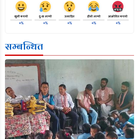
खुसी बनायो
दु:ख लाग्यो
उत्साहित
हाँसो लाग्यो
आक्रोशित बनायो
०%
०%
०%
०%
०%
सम्बन्धित