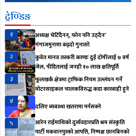
ट्रेण्डिङ
१
अध्यक्ष भेटिँदैनन्, फोन पनि उठ्दैन’
गंगाजमुनामा बढ्दो गुनासो
२
कुवेत मानव तस्करी काण्डः दुई दोषीलाई ७ वर्ष
जेल, पीडितलाई जनही १० लाख क्षतिपूर्ति
३
फूलखर्क क्षेत्रमा ट्राफिक नियम उल्लंघन गर्ने
मोटरसाइकल चालकविरुद्ध कडा कारबाही हुने
४
दलिए ब्यबस्था खतरामा पर्नसक्ने
५
आरेन राईमाथिको दुर्व्यवहारप्रति श्रम संस्कृति
पार्टी मकवानपुरको आपत्ति, निष्पक्ष छानबिनको