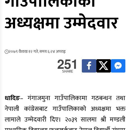
गाउँपालिकाकाे
अध्यक्षमा उम्मेदवार
२०७९ वैशाख १२ गते, समय ६:२४ अपराह्न
251
SHARE
धादिङ
– गंगाजमुना गाउँपालिकामा गठबन्धन तथा
नेपाली कांग्रेसबाट गाउँपालिकाकाे अध्यक्षमा भक्त
लामाले उम्मेदवारी दिए। २०३९ सालमा श्री मण्डली