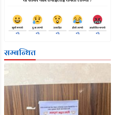
खुसी बनायो
दु:ख लाग्यो
उत्साहित
हाँसो लाग्यो
आक्रोशित बनायो
०%
०%
०%
०%
०%
सम्बन्धित