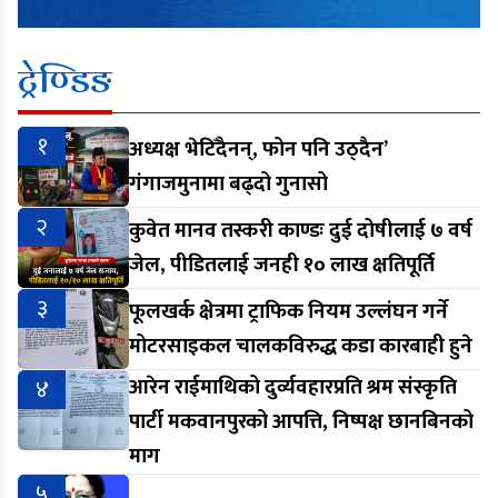
ट्रेण्डिङ
१
अध्यक्ष भेटिँदैनन्, फोन पनि उठ्दैन’
गंगाजमुनामा बढ्दो गुनासो
२
कुवेत मानव तस्करी काण्डः दुई दोषीलाई ७ वर्ष
जेल, पीडितलाई जनही १० लाख क्षतिपूर्ति
३
फूलखर्क क्षेत्रमा ट्राफिक नियम उल्लंघन गर्ने
मोटरसाइकल चालकविरुद्ध कडा कारबाही हुने
४
आरेन राईमाथिको दुर्व्यवहारप्रति श्रम संस्कृति
पार्टी मकवानपुरको आपत्ति, निष्पक्ष छानबिनको
माग
५