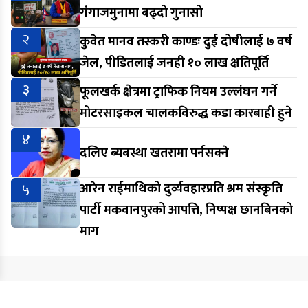
गंगाजमुनामा बढ्दो गुनासो
२
कुवेत मानव तस्करी काण्डः दुई दोषीलाई ७ वर्ष
जेल, पीडितलाई जनही १० लाख क्षतिपूर्ति
३
फूलखर्क क्षेत्रमा ट्राफिक नियम उल्लंघन गर्ने
मोटरसाइकल चालकविरुद्ध कडा कारबाही हुने
४
दलिए ब्यबस्था खतरामा पर्नसक्ने
५
आरेन राईमाथिको दुर्व्यवहारप्रति श्रम संस्कृति
पार्टी मकवानपुरको आपत्ति, निष्पक्ष छानबिनको
माग