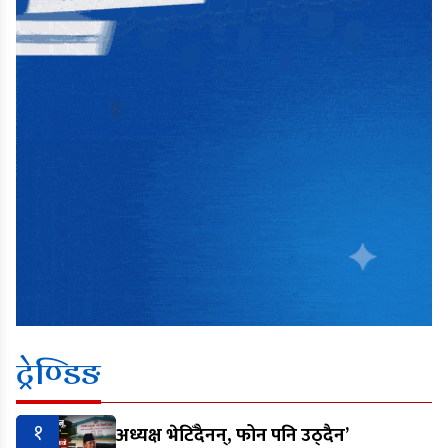
ट्रेण्डिङ
१
अध्यक्ष भेटिँदैनन्, फोन पनि उठ्दैन’