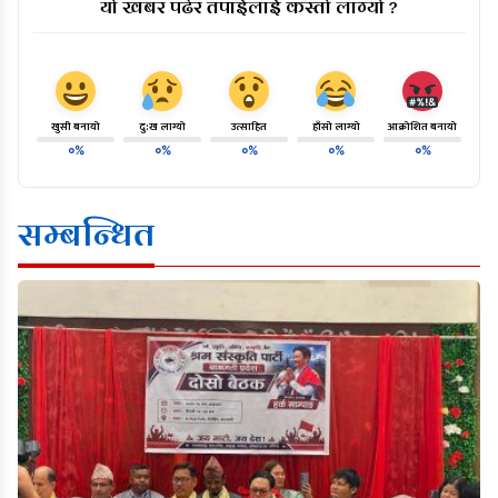
यो खबर पढेर तपाईलाई कस्तो लाग्यो ?
खुसी बनायो
दु:ख लाग्यो
उत्साहित
हाँसो लाग्यो
आक्रोशित बनायो
०%
०%
०%
०%
०%
सम्बन्धित