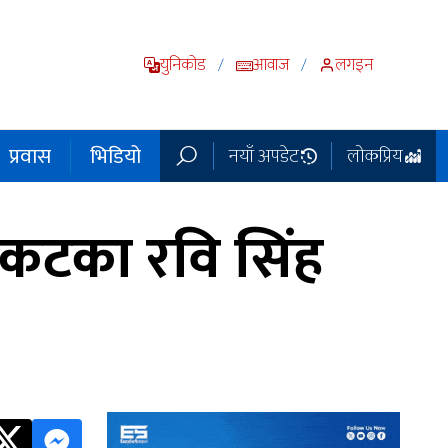
युनिकोड
आवाज
लगइन
/
/
प्रवास
भिडियो
नयाँ अपडेट
लोकप्रिय
निकटका रवि सिंह