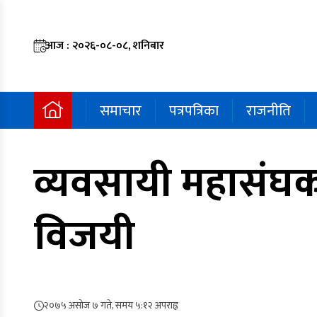
आज : २०२६-०८-०८, शनिबार
समाचार
पत्रपत्रिका
राजनीति
व्यवसायी महासंघको
विजयी
२०७५ असोज ७ गते, समय ५:१२ अपराह्न