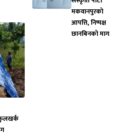
संस्कृति पार्टी
मकवानपुरको
आपत्ति, निष्पक्ष
छानबिनको माग
 फुलखर्क
ोग