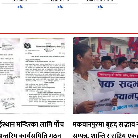
०%
०%
०%
ईस्थान मन्दिरका लागि पाँच
मकवानपुरमा बृहद् सद्भाव र
अन्तरिम कार्यसमिति गठन
सम्पन्न, शान्ति र राष्ट्रिय 