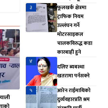
३
फूलखर्क क्षेत्रमा
ट्राफिक नियम
उल्लंघन गर्ने
मोटरसाइकल
चालकविरुद्ध कडा
कारबाही हुने
४
दलिए ब्यबस्था
खतरामा पर्नसक्ने
५
आरेन राईमाथिको
्‍याली
दुर्व्यवहारप्रति श्रम
एकताको