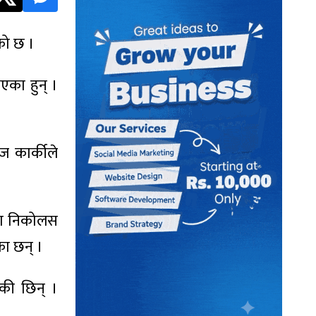
को छ ।
एका हुन् ।
वज कार्कीले
)का निकोलस
का छन् ।
एकी छिन् ।