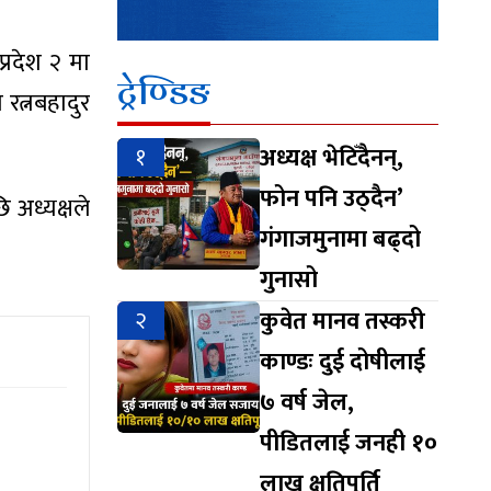
्रदेश २ मा
ट्रेण्डिङ
ा रत्नबहादुर
१
अध्यक्ष भेटिँदैनन्,
फोन पनि उठ्दैन’
 अध्यक्षले
गंगाजमुनामा बढ्दो
गुनासो
२
कुवेत मानव तस्करी
काण्डः दुई दोषीलाई
७ वर्ष जेल,
पीडितलाई जनही १०
लाख क्षतिपूर्ति