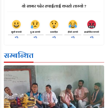
यो खबर पढेर तपाईलाई कस्तो लाग्यो ?
खुसी बनायो
दु:ख लाग्यो
उत्साहित
हाँसो लाग्यो
आक्रोशित बनायो
०%
०%
०%
०%
०%
सम्बन्धित