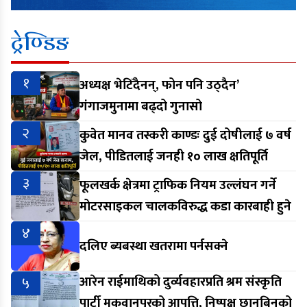
ट्रेण्डिङ
१
अध्यक्ष भेटिँदैनन्, फोन पनि उठ्दैन’
गंगाजमुनामा बढ्दो गुनासो
२
कुवेत मानव तस्करी काण्डः दुई दोषीलाई ७ वर्ष
जेल, पीडितलाई जनही १० लाख क्षतिपूर्ति
३
फूलखर्क क्षेत्रमा ट्राफिक नियम उल्लंघन गर्ने
मोटरसाइकल चालकविरुद्ध कडा कारबाही हुने
४
दलिए ब्यबस्था खतरामा पर्नसक्ने
५
आरेन राईमाथिको दुर्व्यवहारप्रति श्रम संस्कृति
पार्टी मकवानपुरको आपत्ति, निष्पक्ष छानबिनको