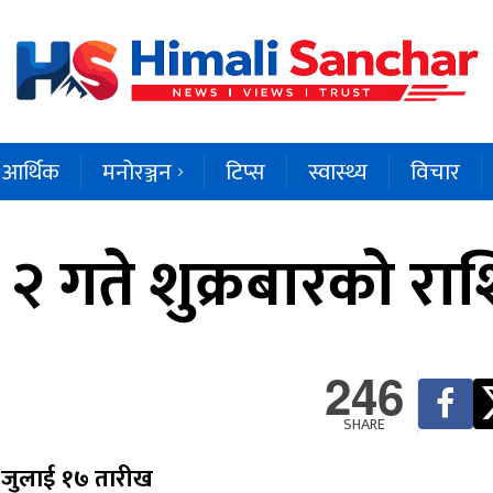
आर्थिक
मनोरञ्जन
टिप्स
स्वास्थ्य
विचार
 २ गते शुक्रबारको र
246
SHARE
० जुलाई १७ तारीख