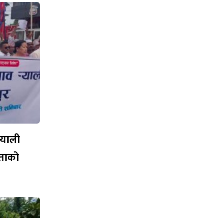
्‍याली
एकताको