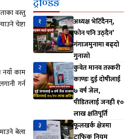
ट्रेण्डिङ
कताका वस्तु
१
अध्यक्ष भेटिँदैनन्,
उने चेष्टा
फोन पनि उठ्दैन’
गंगाजमुनामा बढ्दो
गुनासो
२
कुवेत मानव तस्करी
े नयाँ काम
काण्डः दुई दोषीलाई
लगानी गर्न
७ वर्ष जेल,
पीडितलाई जनही १०
लाख क्षतिपूर्ति
३
फूलखर्क क्षेत्रमा
कमाउने बेला
ट्राफिक नियम