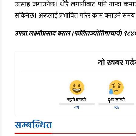
उत्साह जगाउनेछ। थोरै लगानीबाट पनि नाफा कमाउन
सकिनेछ। अरूलाई प्रभावित पारेर काम बनाउने समय छ। र
उपप्रा.लक्ष्मीप्रसाद बराल (फलितज्योतिषाचार्य) ९
यो खबर पढेर
खुसी बनायो
दु:ख लाग्यो
०%
०%
सम्बन्धित