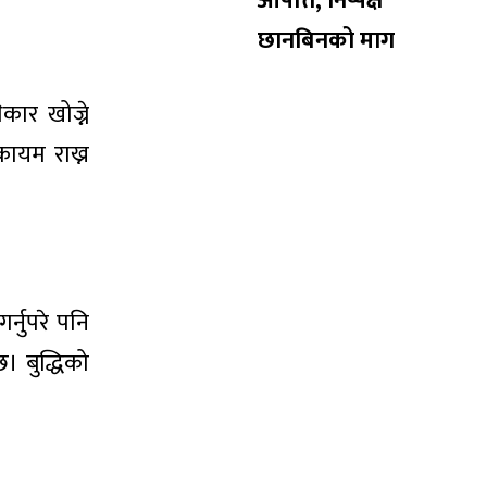
आपत्ति, निष्पक्ष
छानबिनको माग
ार खोज्ने
कायम राख्न
्नुपरे पनि
छ। बुद्धिको