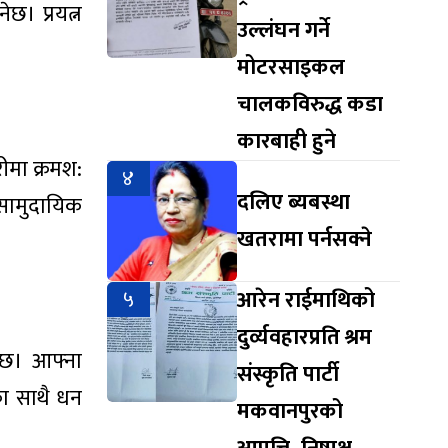
ेछ। प्रयत्न
उल्लंघन गर्ने
मोटरसाइकल
चालकविरुद्ध कडा
कारबाही हुने
ीमा क्रमश:
४
दलिए ब्यबस्था
 सामुदायिक
खतरामा पर्नसक्ने
५
आरेन राईमाथिको
दुर्व्यवहारप्रति श्रम
नेछ। आफ्ना
संस्कृति पार्टी
का साथै धन
मकवानपुरको