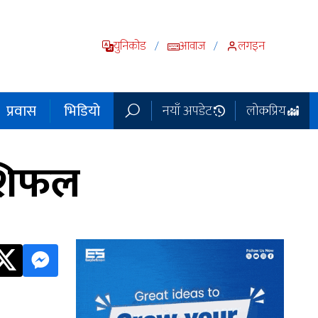
युनिकोड
आवाज
लगइन
/
/
प्रवास
भिडियो
नयाँ अपडेट
लोकप्रिय
ाशिफल