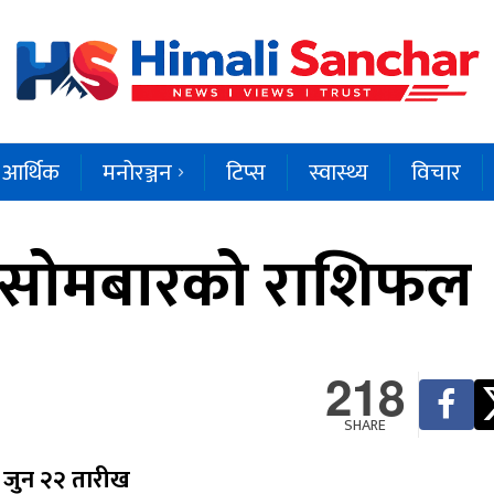
आर्थिक
मनोरञ्जन
टिप्स
स्वास्थ्य
विचार
आज सोमबारको राशिफल
218
SHARE
 जुन २२ तारीख