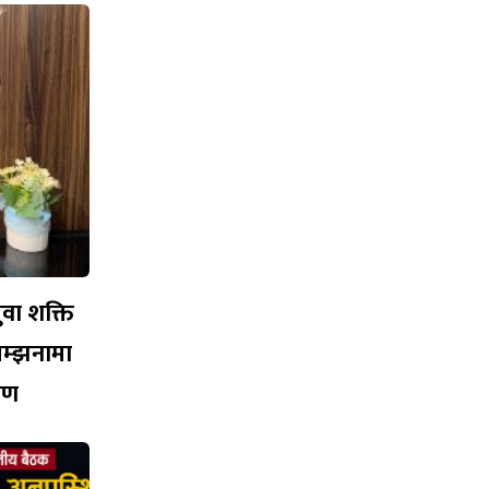
युवा शक्ति
सम्झनामा
ारण