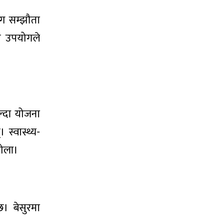
ँग सम्झौता
को उपयोगले
िल्दा योजना
स्वास्थ्य-
होला।
। बेसुरमा