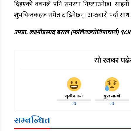
दिइएको वचनले पनि समस्या निम्त्याउनेछ। साइनो गा
शुभचिन्तकहरू समेत टाढिनेछन्। अप्ठ्यारो पर्दा साथ दि
उपप्रा. लक्ष्मीप्रसाद बराल (फलितज्योतिषाचार्य) 
यो खबर पढेर
खुसी बनायो
दु:ख लाग्यो
०%
०%
सम्बन्धित