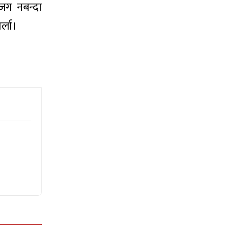
सजग नबन्दा
र्ला।