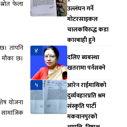
स्रोत फेला
उल्लंघन गर्ने
मोटरसाइकल
चालकविरुद्ध कडा
कारबाही हुने
क्छ। तापनि
४
दलिए ब्यबस्था
ने मौका छ।
खतरामा पर्नसक्ने
५
आरेन राईमाथिको
दुर्व्यवहारप्रति श्रम
िशेष योजना
संस्कृति पार्टी
। सामाजिक
मकवानपुरको