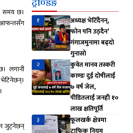
ट्रेण्डिङ
उने समय छ।
१
अध्यक्ष भेटिँदैनन्,
 आफन्तसँग
फोन पनि उठ्दैन’
गंगाजमुनामा बढ्दो
गुनासो
२
कुवेत मानव तस्करी
ेछ। लगानी
काण्डः दुई दोषीलाई
भेटिनेछन्।
७ वर्ष जेल,
।
पीडितलाई जनही १०
लाख क्षतिपूर्ति
३
फूलखर्क क्षेत्रमा
 जुट्नेछन्
ट्राफिक नियम