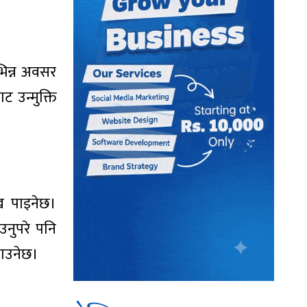
िन्न अवसर
ट उन्मुक्ति
:ख पाइनेछ।
उनुपरे पनि
लाउनेछ।