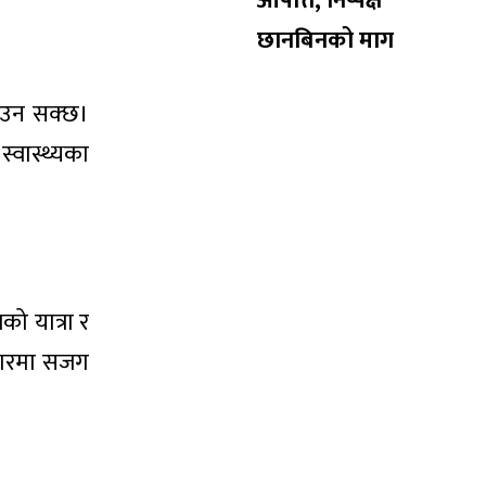
आपत्ति, निष्पक्ष
छानबिनको माग
्याउन सक्छ।
स्वास्थ्यका
ो यात्रा र
वहारमा सजग