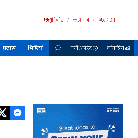
युनिकोड
आवाज
लगइन
/
/
प्रवास
भिडियो
नयाँ अपडेट
लोकप्रिय