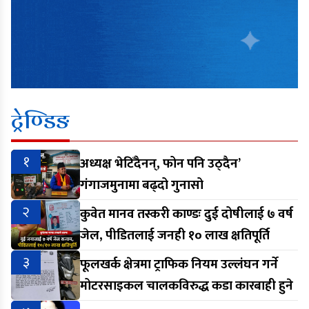
ट्रेण्डिङ
१
अध्यक्ष भेटिँदैनन्, फोन पनि उठ्दैन’
गंगाजमुनामा बढ्दो गुनासो
२
कुवेत मानव तस्करी काण्डः दुई दोषीलाई ७ वर्ष
जेल, पीडितलाई जनही १० लाख क्षतिपूर्ति
३
फूलखर्क क्षेत्रमा ट्राफिक नियम उल्लंघन गर्ने
मोटरसाइकल चालकविरुद्ध कडा कारबाही हुने