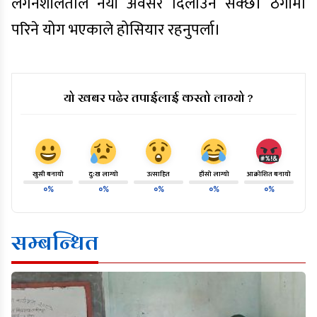
लगनशीलताले नयाँ अवसर दिलाउन सक्छ। ठगीमा
परिने योग भएकाले होसियार रहनुपर्ला।
यो खबर पढेर तपाईलाई कस्तो लाग्यो ?
खुसी बनायो
दु:ख लाग्यो
उत्साहित
हाँसो लाग्यो
आक्रोशित बनायो
०%
०%
०%
०%
०%
सम्बन्धित