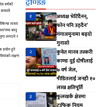
ट्रेण्डिङ
तीस वर्षको
 बच्चाले
१
अध्यक्ष भेटिँदैनन्,
किन्छ त्यस्ता
फोन पनि उठ्दैन’
तावरणमा बस्नु
गंगाजमुनामा बढ्दो
 लुगा लगाउने र
गुनासो
प्रयोग हुने
२
कुवेत मानव तस्करी
ग्जिमाको लक्षण
काण्डः दुई दोषीलाई
७ वर्ष जेल,
पीडितलाई जनही १०
लाख क्षतिपूर्ति
३
फूलखर्क क्षेत्रमा
ट्राफिक नियम