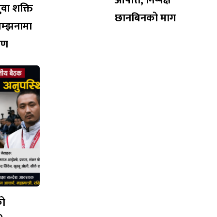
आपत्ति, निष्पक्ष
युवा शक्ति
छानबिनको माग
सम्झनामा
ारण
को