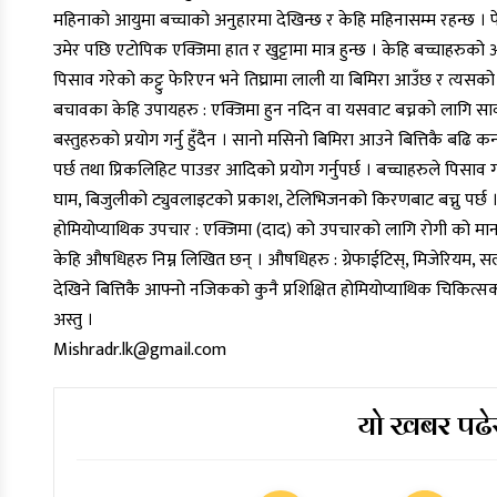
महिनाको आयुमा बच्चाको अनुहारमा देखिन्छ र केहि महिनासम्म रहन्छ । फेर
उमेर पछि एटोपिक एक्जिमा हात र खुट्टामा मात्र हुन्छ । केहि बच्चाहरुक
पिसाव गरेको कट्टु फेरिएन भने तिघ्रामा लाली या बिमिरा आउँछ र त्यस
बचावका केहि उपायहरु : एक्जिमा हुन नदिन वा यसवाट बच्नको लागि सावधा
बस्तुहरुको प्रयोग गर्नु हुँदैन । सानो मसिनो बिमिरा आउने बित्तिकै बढि 
पर्छ तथा प्रिकलिहिट पाउडर आदिको प्रयोग गर्नुपर्छ । बच्चाहरुले पिसाव 
घाम, बिजुलीको ट्युवलाइटको प्रकाश, टेलिभिजनको किरणबाट बच्नु पर्छ 
होमियोप्याथिक उपचार : एक्जिमा (दाद) को उपचारको लागि रोगी को मान
केहि औषधिहरु निम्न लिखित छन् । औषधिहरु : ग्रेफाईटिस्, मिजेरियम, सल
देखिने बित्तिकै आफ्नो नजिकको कुनै प्रशिक्षित होमियोप्याथिक चिकित्स
अस्तु ।
Mishradr.lk@gmail.com
यो खबर पढेर