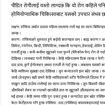
पीडित रोगीलाई यस्तो लाग्दछ कि यो रोग कहिले पनि
होमियोप्याथिक चिकित्साबाट यसको उपचार संभव छ
लक्षण: एग्जिमा अर्थात दादमा पहिला छालामा रातो भइ सा-साना बिमिराहर
जान्छ ।
कारण : एग्जिमाको शुरुवात हुने कईयो कारणहरु छन् । बाह्य कारण र अर्क
सिमेन्ट, रगंरोगन, बिन्दी, लिपिस्टिक, नक्कली गरगहना, हेयरडाई, शेविंग
एलर्जी हुन्छ । कसै-कसैमा खुट्टाको नशा फुल्ने (भेरिकोस भेन) रोग ले ग
देखिन्छ । त्यसबाट पानी निस्किन्छ । केहि महिनासम्म ठिक रहन्छ र फे
दाद प्राय, कुनै ईन्फेक्शन अथवा एलर्जी ले गर्दा हुन्छ । जबसम्म यसको 
केहि व्यक्तिमा सुख्खा दाद देखिन्छ । जुन कन्याउनले झन बढेर जान्छ ।
चायाँ (डेन्डड्रफ) बढी छभने केहि व्यक्तिहरुको शरीर फैलिनाले जिउमा नै 
पाखुरा आदि ठाउँमा रातोभई सा-साना दाना निस्किन्छ । जुन बिस्तारै-बिस्त
औषधिको सेवन या रगतको खराबीले हात या खुट्टाको औंलाहरुमा सा-सान
भई हाल्छ । केहि समय पछि पुन: प्रकट हुन्छ र कन्याउँदा झन बढेर एक्जि
केटा-केटीहरुमा पनि हुन्छ एक्जिमा : दाद (एक्जिमा) बयस्यकहरुलाई मात्