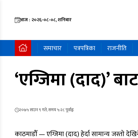
आज : २०२६-०८-०८, शनिबार
समाचार
पत्रपत्रिका
राजनीति
‘एग्जिमा (दाद)’ बाट
२०७५ साउन ९ गते, समय ५:२८ पूर्वाह्न
काठमाडौँ — एग्जिमा (दाद) हेर्दा सामान्य जस्तो देखि