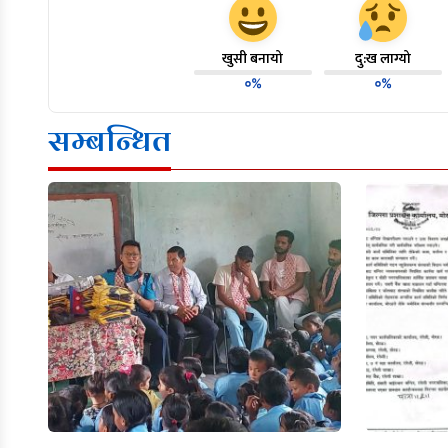
खुसी बनायो
दु:ख लाग्यो
०%
०%
सम्बन्धित