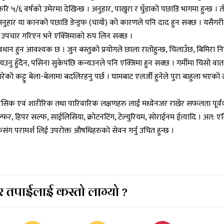
ि ५/६ वर्षको उमेरमा देखिन्छ । अनुहार, पाखुरा र घुँडाको पछाडि भागमा हुन्छ । 
ो अनुहार या कानको पछाडि डेन्ड्रफ (चायाँ) को कारणले पनि दाद हुन सक्छ । यसैगरी
को उपचार गरिएन भने एक्जिमाको रुप लिन सक्छ ।
न हुन आवश्यक छ । जुन बस्तुको प्रयोगले छाला रातोहुन्छ, चिलाउँछ, बिमिरा निस्
कन्यउनु हुँदैन, पसिना सुकेपछि कन्यउनले पनि एक्जिमा हुन सक्छ । गर्मीमा चिसो वा
गरेको कट्टु बेला-बेलामा बदलिरहनु पर्छ । घामबाट एलर्जी हुनेले पुरा बाहुला भएको
।
सिक एवं शारीरिक तथा पारिवारिक लक्षणहरु लाई मध्येनजर राखेर सफलता पूर्वक 
्फर, हिपर सल्फ, साईलिसिया, क्रोटनटिंग, टेल्युरियम, सोराईनम ईत्यादि । अत: ए
कसंग परामर्श लिई उपरोक्त औषधिहरुको सेवन गर्नु उचित हुन्छ ।
 तपाईलाई कस्तो लाग्यो ?