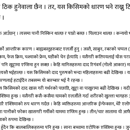
 ठिक हुनेवाला छैन । तर, यस किसिमको धारण भने राख्नु 
 ।
ु आउँछन् । त्यसमा पानी निस्किन थाल्छ र पाप्रो बस्छ । चिलाउन थाल्छ । कन्ययो
ो आन्तरिक कारण । बाह्यबस्तुहरुबाट एलर्जी हुनु । जस्तै, साबुन, रबरको चप्पल 
 क्रिम, फेस क्रिम, चश्माको फ्रेम, घडीको चेन ईत्यादि । यसैगरी कतिपयलाई घाँस प
र्दा पनि खुट्टामा एग्जिमा हुन सक्छ । केहि मानिसहरुमा दाद रिगंवर्म (गोलो आकार
री त्यस्तै भईहाल्छ । यस किसिमको दाद पुरुषको भन्दा महिलाहरुमा बढी देखिन्छ 
कारणलाई हटाईंदैन तबसम्म यो बारम्बार भई नै रहन्छ ।
 यस किसिमको दाद खास गरी गर्धनको पछाडि, खुट्टा वा पाखुरामा बढी देखिन्छ । यद
एक्जिमा हुन्छ । यसैगरी कसै-कसैमा घामको एलर्जीले गर्दा शरीरको खुल्ला भागहरु अ
ारै एक्जिमाको रुप धारण गर्दछ । केहि व्यक्तिहरुमा आन्तरिक ईन्फेक्सन, धेरै एलो
ा पानीको फोका खासगरी गर्मीको याममा एग्जिम हुन्छ । तीन/चार सातामा यो आ
माको रुपमा देखिन्छ ।
र हुँदैन कि बालबालिकहरुमा पनि हुन्छ । साना बच्चामा एटोपिक एक्जिमा हुन्छ । ज