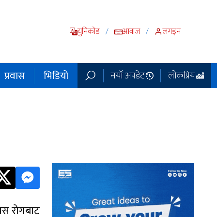
युनिकोड
आवाज
लगइन
/
/
प्रवास
भिडियो
नयाँ अपडेट
लोकप्रिय
। यस रोगबाट