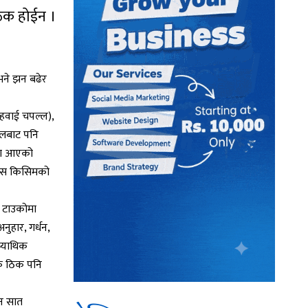
ठिक होईन ।
 भने झन बढेर
(हवाई चपल्ल),
रालबाट पनि
) मा आएको
। यस किसिमको
ी टाउकोमा
नुहार, गर्धन,
प्याथिक
फै ठिक पनि
ुन सात