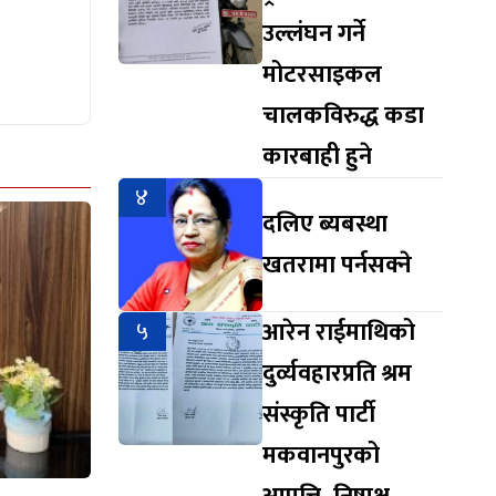
उल्लंघन गर्ने
मोटरसाइकल
चालकविरुद्ध कडा
कारबाही हुने
४
दलिए ब्यबस्था
खतरामा पर्नसक्ने
५
आरेन राईमाथिको
दुर्व्यवहारप्रति श्रम
संस्कृति पार्टी
मकवानपुरको