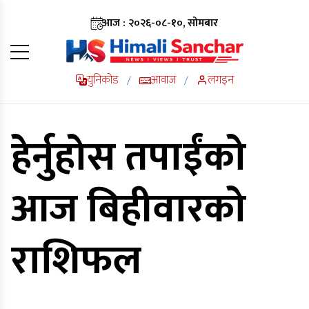
आज : २०२६-०८-१०, सोमबार
युनिकोड
आवाज
लगइन
/
/
हेर्नुहोस तपाईंको
आज बिहीवारको
राशिफल