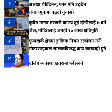
१
अध्यक्ष भेटिँदैनन्, फोन पनि उठ्दैन’
गंगाजमुनामा बढ्दो गुनासो
२
कुवेत मानव तस्करी काण्डः दुई दोषीलाई ७ वर्ष
जेल, पीडितलाई जनही १० लाख क्षतिपूर्ति
३
फूलखर्क क्षेत्रमा ट्राफिक नियम उल्लंघन गर्ने
मोटरसाइकल चालकविरुद्ध कडा कारबाही हुने
४
दलिए ब्यबस्था खतरामा पर्नसक्ने
५
आरेन राईमाथिको दुर्व्यवहारप्रति श्रम संस्कृति
पार्टी मकवानपुरको आपत्ति, निष्पक्ष छानबिनको
माग