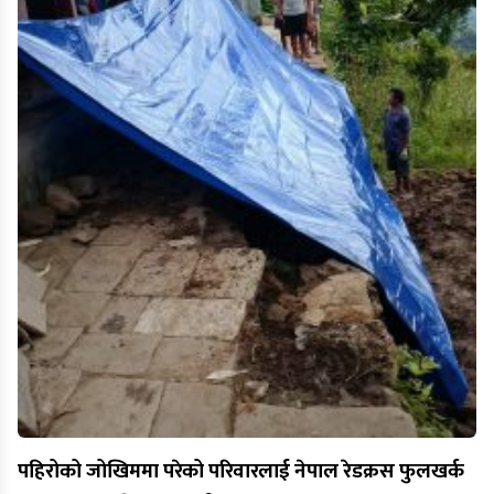
पहिरोको जोखिममा परेको परिवारलाई नेपाल रेडक्रस फुलखर्क