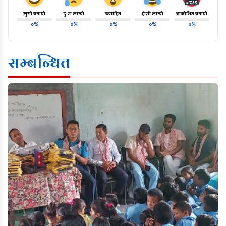
खुसी बनायो
दु:ख लाग्यो
उत्साहित
हाँसो लाग्यो
आक्रोशित बनायो
०%
०%
०%
०%
०%
सम्बन्धित