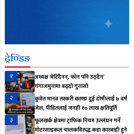
ट्रेण्डिङ
१
अध्यक्ष भेटिँदैनन्, फोन पनि उठ्दैन’
गंगाजमुनामा बढ्दो गुनासो
२
कुवेत मानव तस्करी काण्डः दुई दोषीलाई ७ वर्ष
जेल, पीडितलाई जनही १० लाख क्षतिपूर्ति
३
फूलखर्क क्षेत्रमा ट्राफिक नियम उल्लंघन गर्ने
मोटरसाइकल चालकविरुद्ध कडा कारबाही हुने