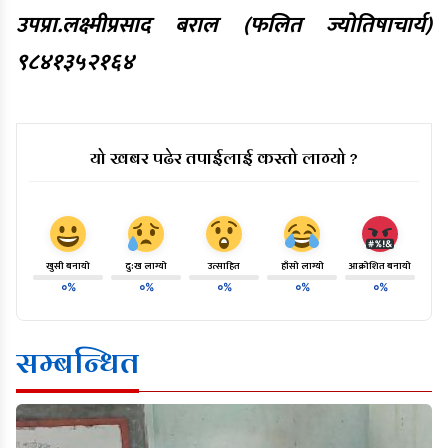
उपप्रा.लक्ष्मीप्रसाद बराल (फलित ज्योतिषाचार्य)
९८४१३५२१६४
यो खबर पढेर तपाईलाई कस्तो लाग्यो ?
खुसी बनायो
दु:ख लाग्यो
उत्साहित
हाँसो लाग्यो
आक्रोशित बनायो
०%
०%
०%
०%
०%
सम्बन्धित