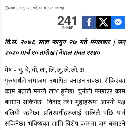
२०७६ फागुन २६ गते, समय ९:१८ अपराह्न
241
SHARE
वि.सं. २०७६ साल फागुन २७ गते मंगलबार | सन्
२०२० मार्च १० तारीख | नेपाल संवत ११४०
मेष – चु, चे, चो, ला, लि, लु, ले, लो, अ
पुरुषार्थले समाजमा स्थापित बनाउन सक्छ। रोकिएका
काम बन्नाले मनग्गे लाभ हुनेछ। चुनौती पन्छाएर काम
बनाउन सकिनेछ। विवाद तथा मुद्दाहरूमा आफ्नो पक्ष
बलियो रहनेछ। प्रतिस्पर्धीहरूलाई सजिलै पछि पार्न
सकिनेछ। भविष्यका लागि विशेष काममा जग बसाउने