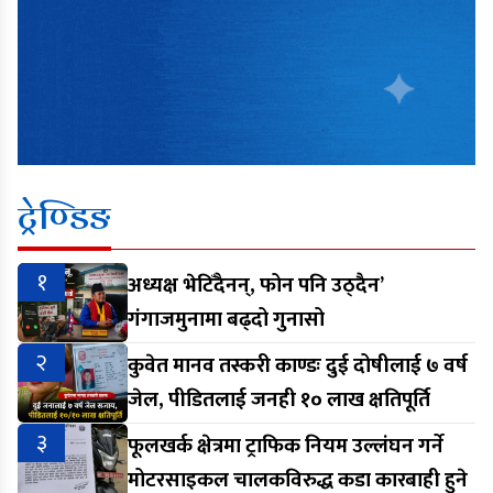
ट्रेण्डिङ
१
अध्यक्ष भेटिँदैनन्, फोन पनि उठ्दैन’
गंगाजमुनामा बढ्दो गुनासो
२
कुवेत मानव तस्करी काण्डः दुई दोषीलाई ७ वर्ष
जेल, पीडितलाई जनही १० लाख क्षतिपूर्ति
३
फूलखर्क क्षेत्रमा ट्राफिक नियम उल्लंघन गर्ने
मोटरसाइकल चालकविरुद्ध कडा कारबाही हुने