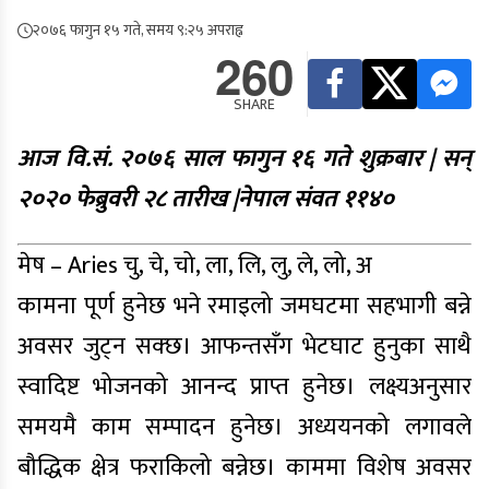
२०७६ फागुन १५ गते, समय ९:२५ अपराह्न
260
SHARE
आज वि.सं. २०७६ साल फागुन १६ गते शुक्रबार | सन्
२०२० फेब्रुवरी २८ तारीख |नेपाल संवत ११४०
मेष – Aries चु, चे, चो, ला, लि, लु, ले, लो, अ
कामना पूर्ण हुनेछ भने रमाइलो जमघटमा सहभागी बन्ने
अवसर जुट्न सक्छ। आफन्तसँग भेटघाट हुनुका साथै
स्वादिष्ट भोजनको आनन्द प्राप्त हुनेछ। लक्ष्यअनुसार
समयमै काम सम्पादन हुनेछ। अध्ययनको लगावले
बौद्धिक क्षेत्र फराकिलो बन्नेछ। काममा विशेष अवसर