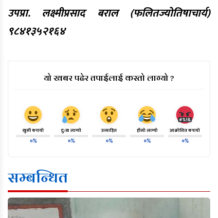
उपप्रा. लक्ष्मीप्रसाद बराल (फलितज्योतिषाचार्य)
९८४१३५२१६४
यो खबर पढेर तपाईलाई कस्तो लाग्यो ?
खुसी बनायो
दु:ख लाग्यो
उत्साहित
हाँसो लाग्यो
आक्रोशित बनायो
०%
०%
०%
०%
०%
सम्बन्धित