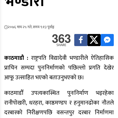
भण्डारी
२०७६ माघ २५ गते, समय ९:१३ पूर्वाह्न
363
SHARE
काठमाडौ :
राष्ट्रपति विद्यादेवी भण्डारीले ऐतिहासिक
प्राचिन सम्पदा पुनःनिर्माणको पछिल्लो प्रगति देखेर
आफू उत्साहित भएको बताउनुभएको छ।
काठमाडौँ उपत्यकास्थित पुनःनिर्माण भइरहेका
रानीपोखरी, धरहरा, काष्ठमण्डप र हनुमानढोका नौतले
दरबारको निरीक्षणपछि वसन्तपुर दरबार निर्माणमा