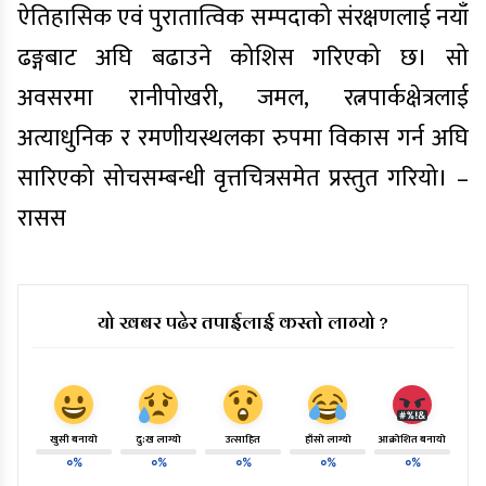
ऐतिहासिक एवं पुरातात्विक सम्पदाको संरक्षणलाई नयाँ
ढङ्गबाट अघि बढाउने कोशिस गरिएको छ। सो
अवसरमा रानीपोखरी, जमल, रत्नपार्कक्षेत्रलाई
अत्याधुनिक र रमणीयस्थलका रुपमा विकास गर्न अघि
सारिएको सोचसम्बन्धी वृत्तचित्रसमेत प्रस्तुत गरियो। –
रासस
यो खबर पढेर तपाईलाई कस्तो लाग्यो ?
खुसी बनायो
दु:ख लाग्यो
उत्साहित
हाँसो लाग्यो
आक्रोशित बनायो
०%
०%
०%
०%
०%