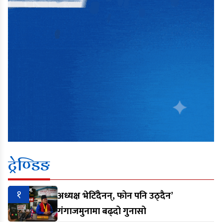
ट्रेण्डिङ
१
अध्यक्ष भेटिँदैनन्, फोन पनि उठ्दैन’
गंगाजमुनामा बढ्दो गुनासो