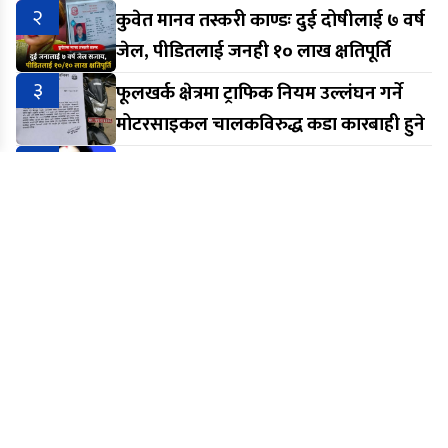
२
कुवेत मानव तस्करी काण्डः दुई दोषीलाई ७ वर्ष
जेल, पीडितलाई जनही १० लाख क्षतिपूर्ति
३
फूलखर्क क्षेत्रमा ट्राफिक नियम उल्लंघन गर्ने
मोटरसाइकल चालकविरुद्ध कडा कारबाही हुने
४
दलिए ब्यबस्था खतरामा पर्नसक्ने
५
आरेन राईमाथिको दुर्व्यवहारप्रति श्रम संस्कृति
पार्टी मकवानपुरको आपत्ति, निष्पक्ष छानबिनको
माग