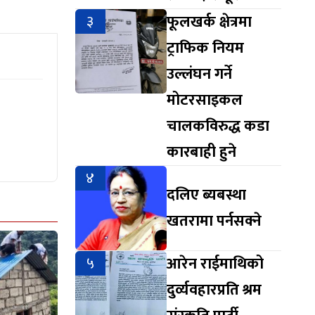
३
फूलखर्क क्षेत्रमा
ट्राफिक नियम
उल्लंघन गर्ने
मोटरसाइकल
चालकविरुद्ध कडा
कारबाही हुने
४
दलिए ब्यबस्था
खतरामा पर्नसक्ने
५
आरेन राईमाथिको
दुर्व्यवहारप्रति श्रम