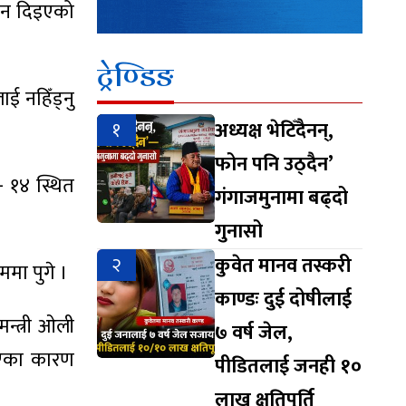
ाउन दिइएको
ट्रेण्डिङ
ई नहिँड्नु
१
अध्यक्ष भेटिँदैनन्,
फोन पनि उठ्दैन’
- १४ स्थित
गंगाजमुनामा बढ्दो
गुनासो
२
कुवेत मानव तस्करी
ममा पुगे ।
काण्डः दुई दोषीलाई
मन्त्री ओली
७ वर्ष जेल,
रिएका कारण
पीडितलाई जनही १०
लाख क्षतिपूर्ति