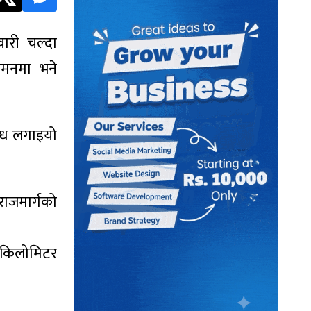
वारी चल्दा
गमनमा भने
न्ध लगाइयो
ाजमार्गको
च किलोमिटर