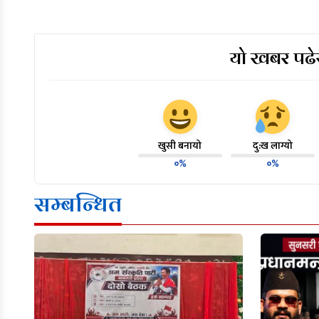
यो खबर पढेर
खुसी बनायो
दु:ख लाग्यो
०%
०%
सम्बन्धित