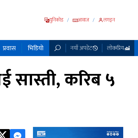
युनिकोड
आवाज
लगइन
/
/
प्रवास
भिडियो
नयाँ अपडेट
लोकप्रिय
ाई सास्ती, करिब ५