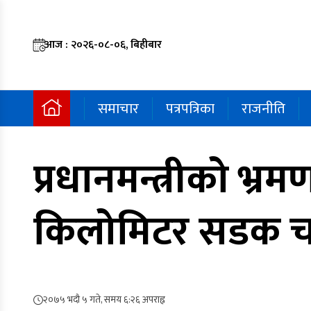
आज : २०२६-०८-०६, बिहीबार
समाचार
पत्रपत्रिका
राजनीति
प्रधानमन्त्रीको भ
किलोमिटर सडक च
२०७५ भदौ ५ गते, समय ६:२६ अपराह्न