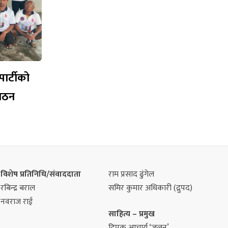
पार्टीको
गठन
विशेष प्रतिनिधि/संवाददाता
राम प्रसाद ढुंगेल
रबिन्द्र बराल
समिर कुमार अधिकारी (द्रुपद)
नवराज राई
साहित्य – प्रमुख
दिपक आचार्य ‘जलन’