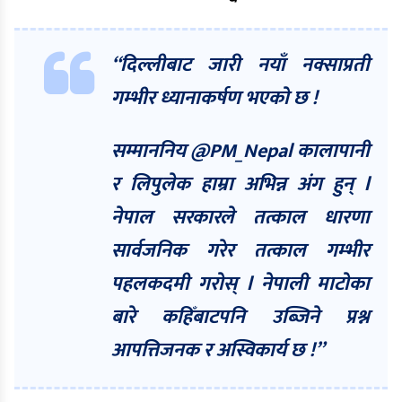
“दिल्लीबाट जारी नयाँ नक्साप्रती
गम्भीर ध्यानाकर्षण भएको छ !
सम्माननिय @PM_Nepal कालापानी
र लिपुलेक हाम्रा अभिन्न अंग हुन् l
नेपाल सरकारले तत्काल धारणा
सार्वजनिक गरेर तत्काल गम्भीर
पहलकदमी गरोस् l नेपाली माटोका
बारे कहिँबाटपनि उब्जिने प्रश्न
आपत्तिजनक र अस्विकार्य छ !”