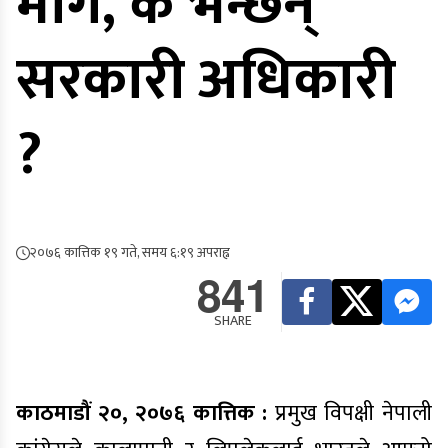
माग, के भन्छन्
सरकारी अधिकारी
?
२०७६ कात्तिक १९ गते, समय ६:१९ अपराह्न
841
SHARE
काठमाडौं २०, २०७६ कात्तिक :
प्रमुख विपक्षी नेपाली