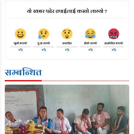
यो खबर पढेर तपाईलाई कस्तो लाग्यो ?
खुसी बनायो
दु:ख लाग्यो
उत्साहित
हाँसो लाग्यो
आक्रोशित बनायो
०%
०%
०%
०%
०%
सम्बन्धित