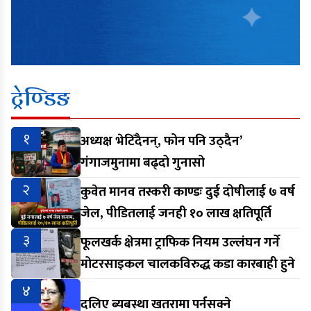
ट्रेण्डिङ
१
अध्यक्ष भेटिँदैनन्, फोन पनि उठ्दैन’
गंगाजमुनामा बढ्दो गुनासो
२
कुवेत मानव तस्करी काण्डः दुई दोषीलाई ७ वर्ष
जेल, पीडितलाई जनही १० लाख क्षतिपूर्ति
३
फूलखर्क क्षेत्रमा ट्राफिक नियम उल्लंघन गर्ने
मोटरसाइकल चालकविरुद्ध कडा कारबाही हुने
४
दलिए ब्यबस्था खतरामा पर्नसक्ने