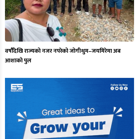
वर्षौँदेखि राज्यको नजर नपरेको जोगीथुम–जयमिरेमा अब
आशाको पुल