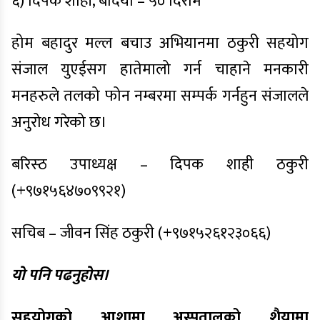
६) दिपक शाही, बर्दिया – ५० दिराम
होम बहादुर मल्ल बचाउ अभियानमा ठकुरी सहयोग
संजाल युएईसग हातेमालो गर्न चाहाने मनकारी
मनहरुले तलको फोन नम्बरमा सम्पर्क गर्नहुन संजालले
अनुरोध गरेको छ।
बरिस्ठ उपाध्यक्ष – दिपक शाही ठकुरी
(+९७१५६४७०९९२१
)
सचिब – जीवन सिंह ठकुरी
(+९७१५२६१२३०६६
)
यो पनि पढनुहोस।
सहयोगको आशामा अस्पतालको शैयामा