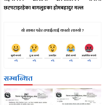
छटपटाइरहेका बागलुङका होमबहादुर मल्ल
यो खबर पढेर तपाईलाई कस्तो लाग्यो ?
खुसी बनायो
दु:ख लाग्यो
उत्साहित
हाँसो लाग्यो
आक्रोशित बनायो
०%
०%
०%
०%
०%
सम्बन्धित