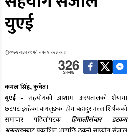
सहयोग संजाल
युएई
२०७५ साउन १९ गते, समय ५:५५ अपराह्न
326
SHARE
कमल सिंह, कुवेत।
युएई
–
सहयोगको आशामा अस्पतालको शैयामा
छटपटाइरहेका बागलुङका होम बहादुर मल्ल
शिर्षकको
समाचार पहिलोपटक
हिमालीसंचार डटकम
अनलाइन
बाट प्रकाशित भएपछि ठकुरी सहयोग संजाल