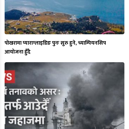
पोखरामा प्याराग्लाइडिङ पुनः सुरु हुने, च्याम्पियनसिप
आयोजना हुँदै