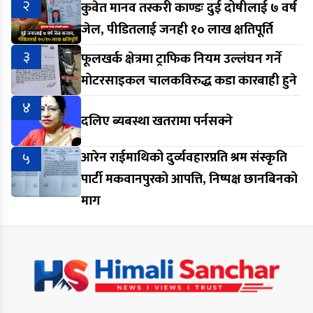
२
कुवेत मानव तस्करी काण्डः दुई दोषीलाई ७ वर्ष
जेल, पीडितलाई जनही १० लाख क्षतिपूर्ति
३
फूलखर्क क्षेत्रमा ट्राफिक नियम उल्लंघन गर्ने
मोटरसाइकल चालकविरुद्ध कडा कारबाही हुने
४
दलिए ब्यबस्था खतरामा पर्नसक्ने
५
आरेन राईमाथिको दुर्व्यवहारप्रति श्रम संस्कृति
पार्टी मकवानपुरको आपत्ति, निष्पक्ष छानबिनको
माग