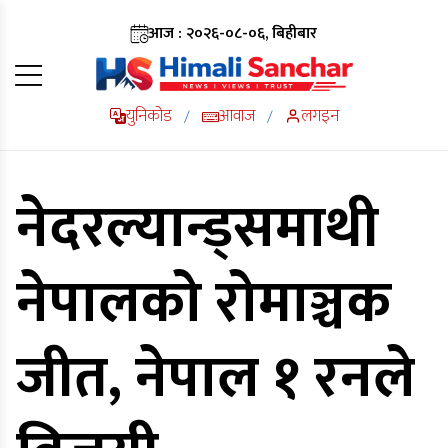
आज : २०२६-०८-०६, बिहीबार
युनिकोड
आवाज
लगइन
/
/
नेदरल्यान्ड्समाथी
नेपालको रोमाञ्चक
जीत, नेपाल १ रनले