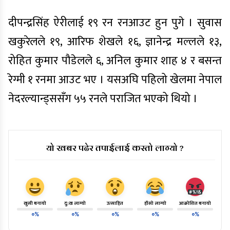
दीपन्द्रसिंह ऐरीलाई १९ रन रनआउट हुन पुगे । सुवास
खकुरेलले १९, आरिफ शेखले १६, ज्ञानेन्द्र मल्लले १३,
रोहित कुमार पौडेलले ६, अनिल कुमार शाह ४ र बसन्त
रेग्मी १ रनमा आउट भए । यसअघि पहिलो खेलमा नेपाल
नेदरल्यान्ड्ससँग ५५ रनले पराजित भएको थियो ।
यो खबर पढेर तपाईलाई कस्तो लाग्यो ?
खुसी बनायो
दु:ख लाग्यो
उत्साहित
हाँसो लाग्यो
आक्रोशित बनायो
०%
०%
०%
०%
०%