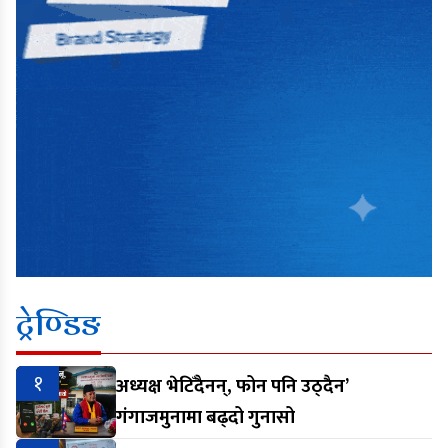
ट्रेण्डिङ
१
अध्यक्ष भेटिँदैनन्, फोन पनि उठ्दैन’
गंगाजमुनामा बढ्दो गुनासो