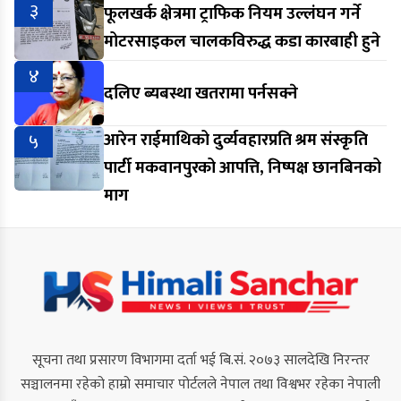
३
फूलखर्क क्षेत्रमा ट्राफिक नियम उल्लंघन गर्ने
मोटरसाइकल चालकविरुद्ध कडा कारबाही हुने
४
दलिए ब्यबस्था खतरामा पर्नसक्ने
५
आरेन राईमाथिको दुर्व्यवहारप्रति श्रम संस्कृति
पार्टी मकवानपुरको आपत्ति, निष्पक्ष छानबिनको
माग
सूचना तथा प्रसारण विभागमा दर्ता भई बि.सं. २०७३ सालदेखि निरन्तर
सञ्चालनमा रहेको हाम्रो समाचार पोर्टलले नेपाल तथा विश्वभर रहेका नेपाली