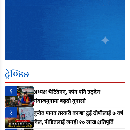
ट्रेण्डिङ
१
अध्यक्ष भेटिँदैनन्, फोन पनि उठ्दैन’
गंगाजमुनामा बढ्दो गुनासो
२
कुवेत मानव तस्करी काण्डः दुई दोषीलाई ७ वर्ष
जेल, पीडितलाई जनही १० लाख क्षतिपूर्ति