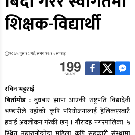
बिदा गरेरै स्वागतमा
शिक्षक-विद्यार्थी
२०७५ पुस १८ गते, समय १२:१५ अपराह्न
199
SHARE
रविन भट्टराई
बिर्तामोड :
बुधबार झापा आएकी राष्ट्रपति विद्यादेवी
भण्डारीले यहाँको कृषि परियोजनालाई हेलिकप्टरबाटै
हवाई अवलोकन गरेकी छन् । गौरादह नगरपालिका–५
स्थित महारानीझोडा महिला कृषि सहकारी संस्थामा