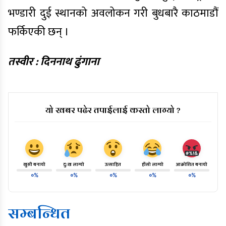
भण्डारी दुई स्थानको अवलोकन गरी बुधबारै काठमाडौं
फर्किएकी छन् ।
तस्वीर : दिननाथ ढुंगाना
यो खबर पढेर तपाईलाई कस्तो लाग्यो ?
खुसी बनायो
दु:ख लाग्यो
उत्साहित
हाँसो लाग्यो
आक्रोशित बनायो
०%
०%
०%
०%
०%
सम्बन्धित