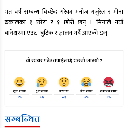
गत वर्ष सम्बन्ध विच्छेद गरेका मनोज गजुरेल र मीना
ढकालका १ छोरा र १ छोरी छन् । मिनाले नयाँ
बानेश्वरमा एउटा बुटिक सञ्चालन गर्दै आएकी छन् ।
यो खबर पढेर तपाईलाई कस्तो लाग्यो ?
खुसी बनायो
दु:ख लाग्यो
उत्साहित
हाँसो लाग्यो
आक्रोशित बनायो
०%
०%
०%
०%
०%
सम्बन्धित