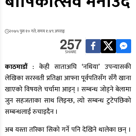
बार्षिकोत्सव मनाउँदै
२०७५ पुस १० गते, समय १:४९ अपराह्न
257
SHARE
काठमाडौं
: केही साताअघि ‘नथिया’ उपन्यासकी
लेखिका सरस्वती प्रतिक्षा आफ्ना पूर्वपतिसँग सँगै खाना
खाएको विषयले चर्चामा आइन् । सम्बन्ध जोड्ने बेलामा
जुन सहजताका साथ लिइन्छ, त्यो सम्बन्ध टुटेपछिको
सम्बन्धलाई रुचाइदैन ।
अब यस्ता तरिका सिको गर्ने पनि देखिने थालेका छन् ।