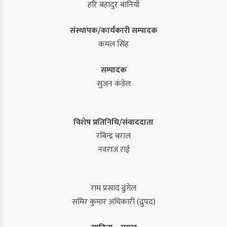
हरि बहादुर बानियाँ
संस्थापक/कार्यकारी सम्पादक
कमल सिंह
सम्पादक
सुजन कंडेल
विशेष प्रतिनिधि/संवाददाता
रबिन्द्र बराल
नवराज राई
राम प्रसाद ढुंगेल
समिर कुमार अधिकारी (द्रुपद)