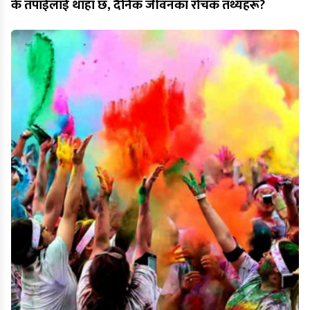
के तपाईंलाई थाहा छ, दैनिक जीवनका रोचक तथ्यहरू?