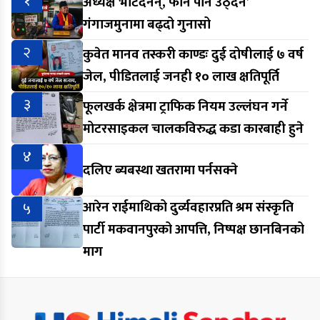
१
अध्यक्ष भेटिँदैनन्, फोन पनि उठ्दैन’
गंगाजमुनामा बढ्दो गुनासो
२
कुवेत मानव तस्करी काण्डः दुई दोषीलाई ७ वर्ष
जेल, पीडितलाई जनही १० लाख क्षतिपूर्ति
३
फूलखर्क क्षेत्रमा ट्राफिक नियम उल्लंघन गर्ने
मोटरसाइकल चालकविरुद्ध कडा कारबाही हुने
४
दलिए ब्यबस्था खतरामा पर्नसक्ने
५
आरेन राईमाथिको दुर्व्यवहारप्रति श्रम संस्कृति
पार्टी मकवानपुरको आपत्ति, निष्पक्ष छानबिनको
माग