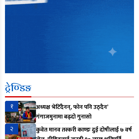
ट्रेण्डिङ
१
अध्यक्ष भेटिँदैनन्, फोन पनि उठ्दैन’
गंगाजमुनामा बढ्दो गुनासो
२
कुवेत मानव तस्करी काण्डः दुई दोषीलाई ७ वर्ष