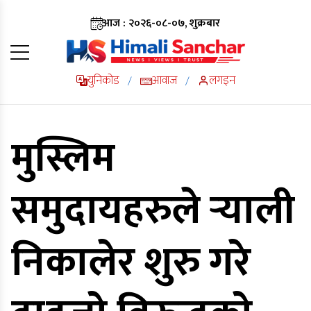
आज : २०२६-०८-०७, शुक्रबार
युनिकोड
आवाज
लगइन
/
/
मुस्लिम
समुदायहरुले र्‍याली
निकालेर शुरु गरे