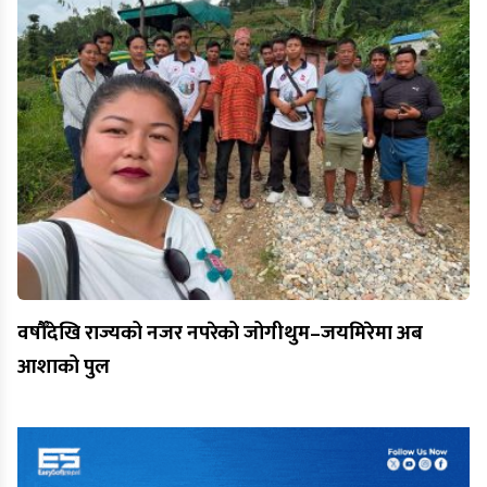
वर्षौँदेखि राज्यको नजर नपरेको जोगीथुम–जयमिरेमा अब
आशाको पुल