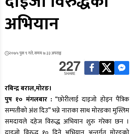
दाइजो विरुद्धको
अभियान
२०७५ पुस ९ गते, समय ७:३३ अपराह्न
227
SHARE
रबिन्द्र बराल,मोरङ।
पुष १० मंगलबार :
“छोरीलाई दाइजो होइन पैत्रिक
सम्पतीको अंश दिउ” भन्ने नाराका साथ मोरङका मुस्लिम
समदायले दहेज विरुद्ध अभियान शुरु गरेका छन ।
दाइजो विरुद्ध १० दिने अभियान अन्तर्गत मोरङको