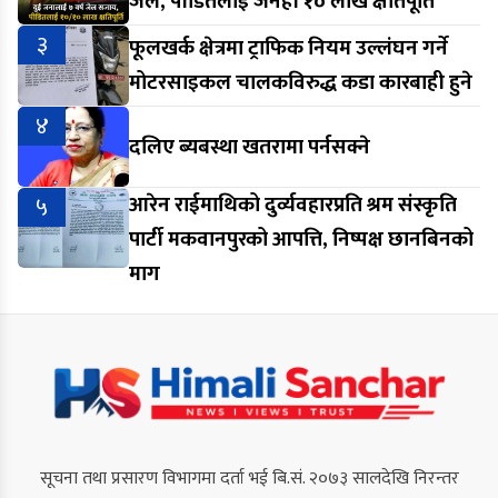
जेल, पीडितलाई जनही १० लाख क्षतिपूर्ति
३
फूलखर्क क्षेत्रमा ट्राफिक नियम उल्लंघन गर्ने
मोटरसाइकल चालकविरुद्ध कडा कारबाही हुने
४
दलिए ब्यबस्था खतरामा पर्नसक्ने
५
आरेन राईमाथिको दुर्व्यवहारप्रति श्रम संस्कृति
पार्टी मकवानपुरको आपत्ति, निष्पक्ष छानबिनको
माग
सूचना तथा प्रसारण विभागमा दर्ता भई बि.सं. २०७३ सालदेखि निरन्तर