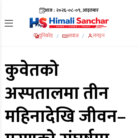
आज : २०२६-०८-०९, आइतबार
युनिकोड
आवाज
लगइन
/
/
कुवेतको
अस्पतालमा तीन
महिनादेखि जीवन–