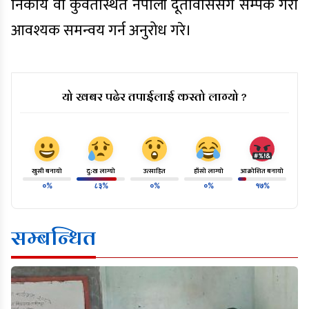
निकाय वा कुवेतस्थित नेपाली दूतावाससँग सम्पर्क गरी
आवश्यक समन्वय गर्न अनुरोध गरे।
यो खबर पढेर तपाईलाई कस्तो लाग्यो ?
खुसी बनायो
दु:ख लाग्यो
उत्साहित
हाँसो लाग्यो
आक्रोशित बनायो
०%
८३%
०%
०%
१७%
सम्बन्धित