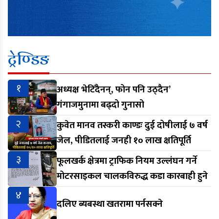
ट्रेण्डिङ
१
अध्यक्ष भेटिँदैनन्, फोन पनि उठ्दैन’
गंगाजमुनामा बढ्दो गुनासो
२
कुवेत मानव तस्करी काण्डः दुई दोषीलाई ७ वर्ष
जेल, पीडितलाई जनही १० लाख क्षतिपूर्ति
३
फूलखर्क क्षेत्रमा ट्राफिक नियम उल्लंघन गर्ने
मोटरसाइकल चालकविरुद्ध कडा कारबाही हुने
४
दलिए ब्यबस्था खतरामा पर्नसक्ने