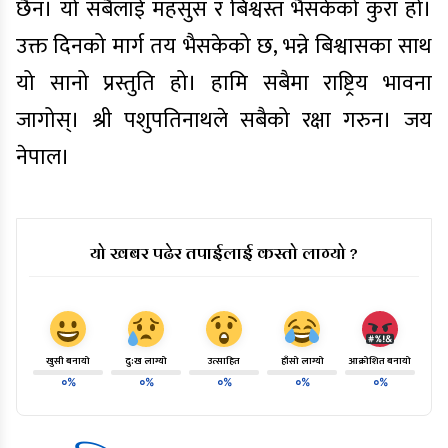
छैन। यो सबैलाई महसुस र बिश्वस्त भैसकेको कुरा हो।
उक्त दिनको मार्ग तय भैसकेको छ, भन्ने बिश्वासका साथ
यो सानो प्रस्तुति हो। हामि सबैमा राष्ट्रिय भावना
जागोस्। श्री पशुपतिनाथले सबैको रक्षा गरुन। जय
नेपाल।
यो खबर पढेर तपाईलाई कस्तो लाग्यो ?
खुसी बनायो
दु:ख लाग्यो
उत्साहित
हाँसो लाग्यो
आक्रोशित बनायो
०%
०%
०%
०%
०%