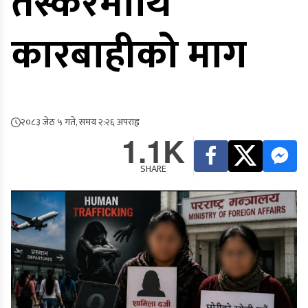
तस्करमाथि
कारबाहीको माग
२०८३ जेठ ५ गते, समय २:२६ अपराह्न
1.1K
SHARE