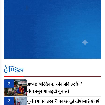
ट्रेण्डिङ
१
अध्यक्ष भेटिँदैनन्, फोन पनि उठ्दैन’
गंगाजमुनामा बढ्दो गुनासो
२
कुवेत मानव तस्करी काण्डः दुई दोषीलाई ७ वर्ष