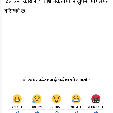
दिलाउने कार्यलाई प्राथमिकतामा राख्नुपर्ने मागसमेत
गरिएको छ।
यो खबर पढेर तपाईलाई कस्तो लाग्यो ?
खुसी बनायो
दु:ख लाग्यो
उत्साहित
हाँसो लाग्यो
आक्रोशित बनायो
०%
०%
०%
०%
०%