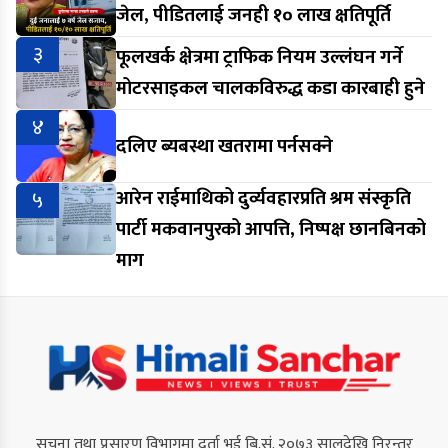
जेल, पीडितलाई जनही १० लाख क्षतिपूर्ति
३
फूलखर्क क्षेत्रमा ट्राफिक नियम उल्लंघन गर्ने
मोटरसाइकल चालकविरुद्ध कडा कारबाही हुने
४
दलिए ब्यबस्था खतरामा पर्नसक्ने
५
आरेन राईमाथिको दुर्व्यवहारप्रति श्रम संस्कृति
पार्टी मकवानपुरको आपत्ति, निष्पक्ष छानबिनको
माग
सूचना तथा प्रसारण विभागमा दर्ता भई बि.सं. २०७३ सालदेखि निरन्तर