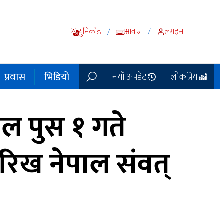
युनिकोड
आवाज
लगइन
/
/
प्रवास
भिडियो
नयाँ अपडेट
लोकप्रिय
ल पुस १ गते
ारिख नेपाल संवत्