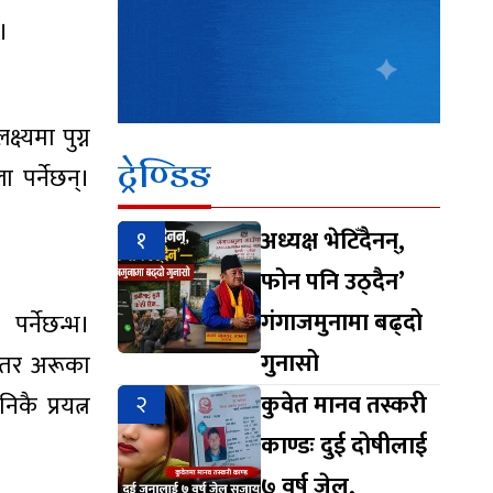
।
्यमा पुग्न
ट्रेण्डिङ
 पर्नेछन्।
१
अध्यक्ष भेटिँदैनन्,
फोन पनि उठ्दैन’
गंगाजमुनामा बढ्दो
र्नेछन्भ।
गुनासो
। तर अरूका
२
कुवेत मानव तस्करी
ै प्रयत्न
काण्डः दुई दोषीलाई
७ वर्ष जेल,