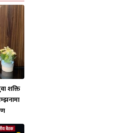
युवा शक्ति
सम्झनामा
ारण