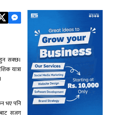
 हुन सक्छ।
ेशिक यात्रा
।
ंकन भए पनि
हरूबाट सजग