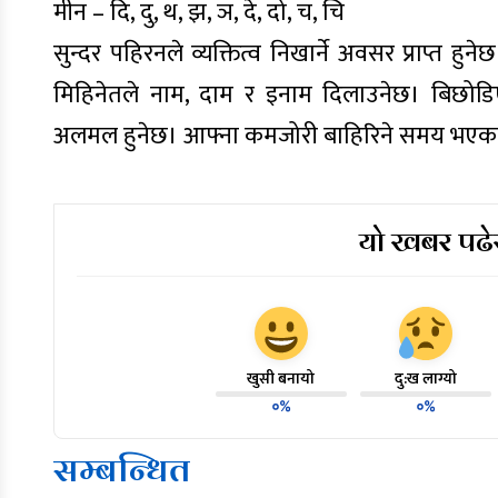
मीन – दि, दु, थ, झ, ञ, दे, दो, च, चि
सुन्दर पहिरनले व्यक्तित्व निखार्ने अवसर प्राप्त 
मिहिनेतले नाम, दाम र इनाम दिलाउनेछ। बिछोडि
अलमल हुनेछ। आफ्ना कमजोरी बाहिरिने समय भएकाले गो
यो खबर पढेर
खुसी बनायो
दु:ख लाग्यो
०%
०%
सम्बन्धित