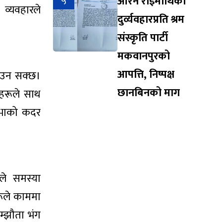
५
आरेन राईमाथिको
व्यवहारले
दुर्व्यवहारप्रति श्रम
संस्कृति पार्टी
मकवानपुरको
आपत्ति, निष्पक्ष
ताउन सक्छ।
छानबिनको माग
कहरूले साथ
िभाको कदर
ीले समस्या
रूले काममा
म्झौता भंग