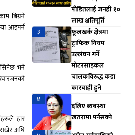
पीडितलाई जनही १०
ाम बिग्रने
लाख क्षतिपूर्ति
या आइपर्न
३
फूलखर्क क्षेत्रमा
ट्राफिक नियम
उल्लंघन गर्ने
मोटरसाइकल
कसिनेछ भने
चालकविरुद्ध कडा
रिवारजनको
कारबाही हुने
।
४
दलिए ब्यबस्था
खतरामा पर्नसक्ने
ेहरूले हार
 राखेर अघि