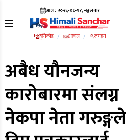
आज : २०२६-०८-११, मङ्गलबार
युनिकोड
आवाज
लगइन
/
/
अबैध यौनजन्य
कारोबारमा संलग्न
नेकपा नेता गरुङ्गले