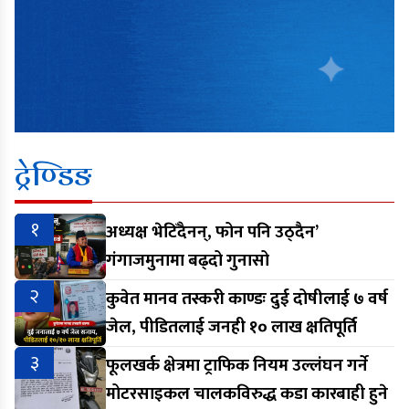
ट्रेण्डिङ
१
अध्यक्ष भेटिँदैनन्, फोन पनि उठ्दैन’
गंगाजमुनामा बढ्दो गुनासो
२
कुवेत मानव तस्करी काण्डः दुई दोषीलाई ७ वर्ष
जेल, पीडितलाई जनही १० लाख क्षतिपूर्ति
३
फूलखर्क क्षेत्रमा ट्राफिक नियम उल्लंघन गर्ने
मोटरसाइकल चालकविरुद्ध कडा कारबाही हुने