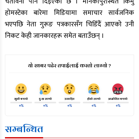
चेतावनी पनि दिइएको छ । मनिकापुरस्थित किमु
होमस्टेका बारेमा मिडियामा समाचार सार्वजनिक
भएपछि नेता गुरूङ पत्रकारसँग चिडिँदैं आएको उनी
निकट केही जानकारहरू समेत बताउँछन् ।
यो खबर पढेर तपाईलाई कस्तो लाग्यो ?
खुसी बनायो
दु:ख लाग्यो
उत्साहित
हाँसो लाग्यो
आक्रोशित बनायो
०%
०%
०%
०%
०%
सम्बन्धित