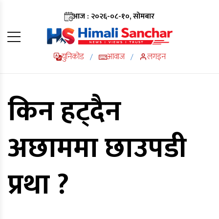
आज : २०२६-०८-१०, सोमबार
युनिकोड
आवाज
लगइन
/
/
किन हट्दैन
अछाममा छाउपडी
प्रथा ?