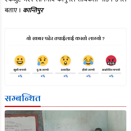
बताए ।
कान्तिपुर
यो खबर पढेर तपाईलाई कस्तो लाग्यो ?
खुसी बनायो
दु:ख लाग्यो
उत्साहित
हाँसो लाग्यो
आक्रोशित बनायो
०%
०%
०%
०%
०%
सम्बन्धित