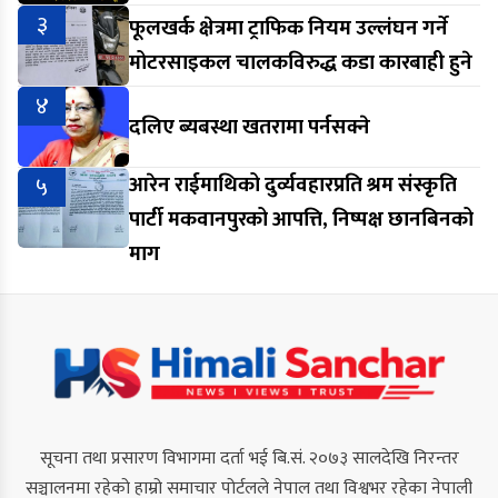
३
फूलखर्क क्षेत्रमा ट्राफिक नियम उल्लंघन गर्ने
मोटरसाइकल चालकविरुद्ध कडा कारबाही हुने
४
दलिए ब्यबस्था खतरामा पर्नसक्ने
५
आरेन राईमाथिको दुर्व्यवहारप्रति श्रम संस्कृति
पार्टी मकवानपुरको आपत्ति, निष्पक्ष छानबिनको
माग
सूचना तथा प्रसारण विभागमा दर्ता भई बि.सं. २०७३ सालदेखि निरन्तर
सञ्चालनमा रहेको हाम्रो समाचार पोर्टलले नेपाल तथा विश्वभर रहेका नेपाली