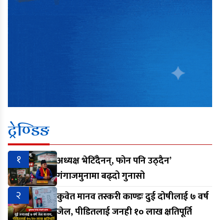
ट्रेण्डिङ
१
अध्यक्ष भेटिँदैनन्, फोन पनि उठ्दैन’
गंगाजमुनामा बढ्दो गुनासो
२
कुवेत मानव तस्करी काण्डः दुई दोषीलाई ७ वर्ष
जेल, पीडितलाई जनही १० लाख क्षतिपूर्ति